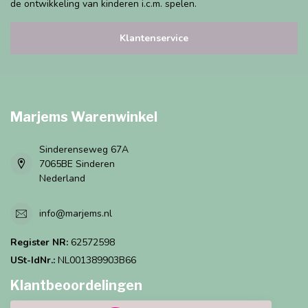
de ontwikkeling van kinderen i.c.m. spelen.
Klantenservice
Marjems Warenwinkel
Sinderenseweg 67A
7065BE Sinderen
Nederland
info@marjems.nl
Register NR:
62572598
USt-IdNr.:
NL001389903B66
Klantbeoordelingen