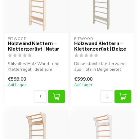
FITWOOD
FITWOOD
Holzwand Klettern –
Holzwand Klettern –
Klettergerüst | Natur
Klettergerüst | Beige
Stilvolles Holz-Wand- und
Diese stabile Kletterwand
Kletterregal, ideal zum
aus Holz in Beige bietet
sicheren Klettern und
Kindern eine sichere und
€599,00
€599,00
Spielen ...
spie...
Auf Lager
Auf Lager