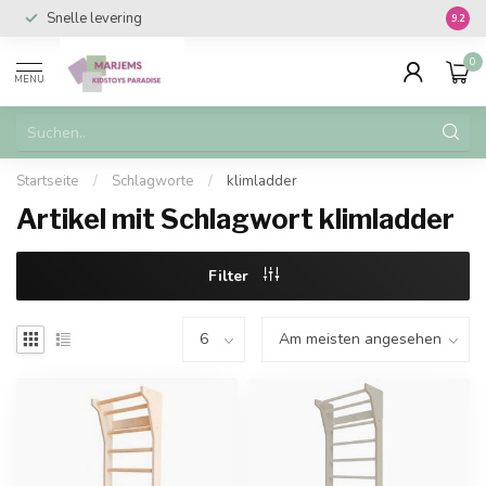
Snelle levering
Vanaf 
9.2
0
MENU
Startseite
/
Schlagworte
/
klimladder
Artikel mit Schlagwort klimladder
Filter