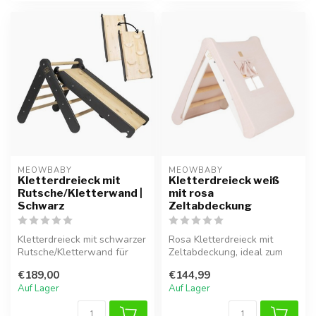
MEOWBABY
MEOWBABY
Kletterdreieck mit
Kletterdreieck weiß
Rutsche/Kletterwand |
mit rosa
Schwarz
Zeltabdeckung
Kletterdreieck mit schwarzer
Rosa Kletterdreieck mit
Rutsche/Kletterwand für
Zeltabdeckung, ideal zum
vielseitiges und sicheres S...
sicheren Klettern, Spielen
€189,00
€144,99
und ...
Auf Lager
Auf Lager