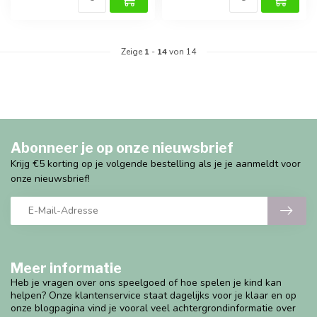
Zeige
1
-
14
von 14
Abonneer je op onze nieuwsbrief
Krijg €5 korting op je volgende bestelling als je je aanmeldt voor
onze nieuwsbrief!
Meer informatie
Heb je vragen over ons speelgoed of hoe spelen je kind kan
helpen? Onze klantenservice staat dagelijks voor je klaar en op
onze blogpagina vind je vooral veel achtergrondinformatie over