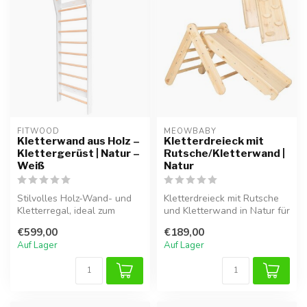
FITWOOD
MEOWBABY
Kletterwand aus Holz –
Kletterdreieck mit
Klettergerüst | Natur –
Rutsche/Kletterwand |
Weiß
Natur
Stilvolles Holz-Wand- und
Kletterdreieck mit Rutsche
Kletterregal, ideal zum
und Kletterwand in Natur für
sicheren Klettern und
vielseitiges und sichere...
€599,00
€189,00
Spielen ...
Auf Lager
Auf Lager