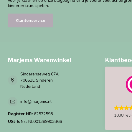
voor je klaar en op onze blogpagina vind je vooral veel achtergro
kinderen i.c.m. spelen.
Klantenservice
Marjems Warenwinkel
Klantbeo
Sinderenseweg 67A
7065BE Sinderen
Nederland
info@marjems.nl
Register NR:
62572598
1038 rev
USt-IdNr.:
NL001389903B66