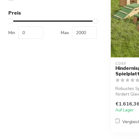
Preis
Min
Max
COSY  
Hinderni
Spielplatt
Robustes Sp
fördert Gle
Mot...
€1.616,3
Auf Lager
Verglei