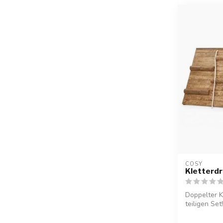
COSY  
Kletterdr
Doppelter K
teiligen Se
zwei ...