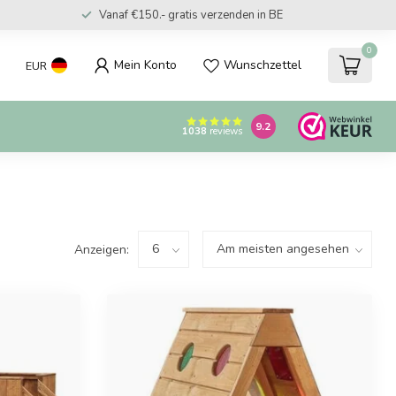
Vanaf €150.- gratis verzenden in BE
0
Mein Konto
Wunschzettel
EUR
9.2
1038
reviews
Anzeigen: