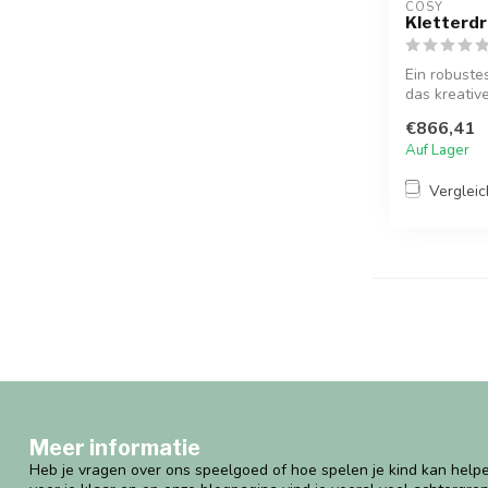
COSY  
Kletterdr
Ein robuste
das kreativ
sozial...
€866,41
Auf Lager
Verglei
Meer informatie
Heb je vragen over ons speelgoed of hoe spelen je kind kan helpe