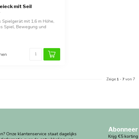
eieck mit Seil
s Spielgerät mit 1,6 m Höhe,
es Spiel, Bewegung und
chen
Zeige
1
-
7
von 7
Abonneer 
n? Onze klantenservice staat dagelijks
Krijg €5 kortin