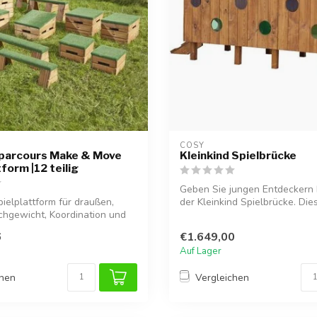
COSY  
sparcours Make & Move
Kleinkind Spielbrücke
form |12 teilig
Geben Sie jungen Entdeckern
ielplattform für draußen,
der Kleinkind Spielbrücke. Die
ichgewicht, Koordination und
herausfor...
6
€1.649,00
Auf Lager
chen
Vergleichen