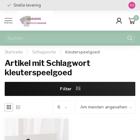
Snelle levering
Vanaf 
9.2
0
MENU
Startseite
/
Schlagworte
/
kleuterspeelgoed
Artikel mit Schlagwort
kleuterspeelgoed
Filter