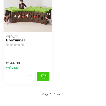
WEPLAY
Bostunnel
€544,00
Auf Lager
Zeige
1
-
1
von 1