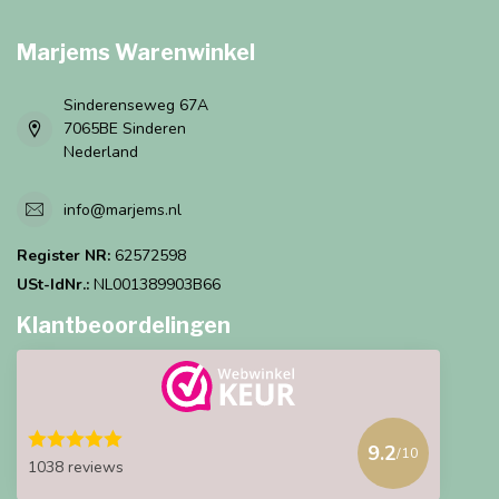
Marjems Warenwinkel
Sinderenseweg 67A
7065BE Sinderen
Nederland
info@marjems.nl
Register NR:
62572598
USt-IdNr.:
NL001389903B66
Klantbeoordelingen
9.2
/10
1038 reviews