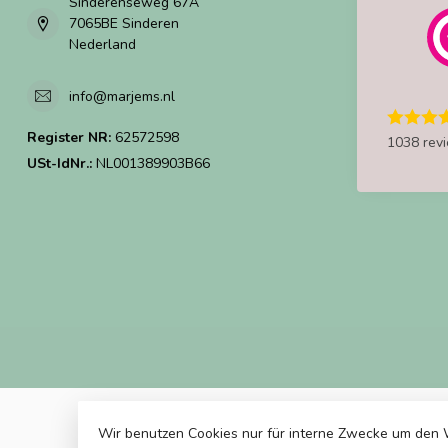
Sinderenseweg 67A
7065BE Sinderen
Nederland
info@marjems.nl
Register NR:
62572598
1038 rev
USt-IdNr.:
NL001389903B66
Wir benutzen Cookies nur für interne Zwecke um den 