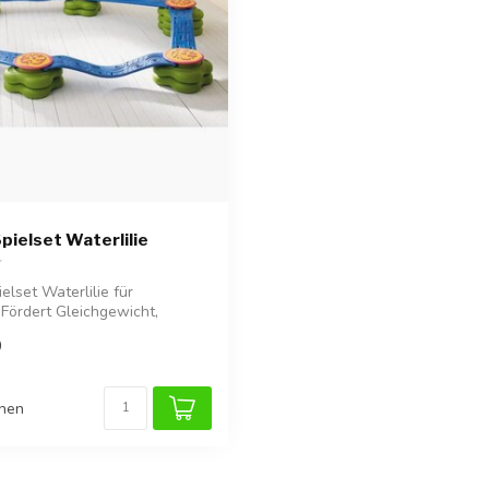
pielset Waterlilie
elset Waterlilie für
 Fördert Gleichgewicht,
...
0
chen