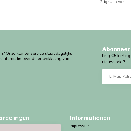
Zeige
1
-
1
von 1
Abonneer 
n? Onze klantenservice staat dagelijks
Krijg €5 kortin
ndinformatie over de ontwikkeling van
nieuwsbrief!
ordelingen
Informationen
Impressum