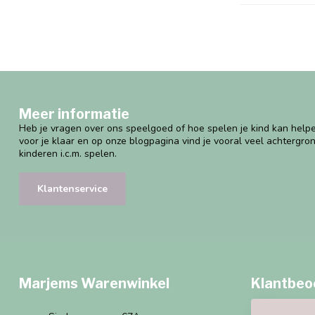
Meer informatie
Heb je vragen over ons speelgoed of hoe spelen je kind kan helpe
voor je klaar en op onze blogpagina vind je vooral veel achtergro
kinderen i.c.m. spelen.
Klantenservice
Marjems Warenwinkel
Klantbeo