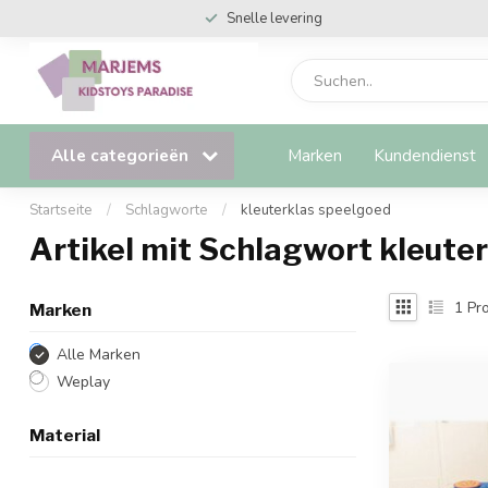
Snelle levering
Alle categorieën
Marken
Kundendienst
Startseite
/
Schlagworte
/
kleuterklas speelgoed
Artikel mit Schlagwort kleute
1
Pro
Marken
Alle Marken
Weplay
Material