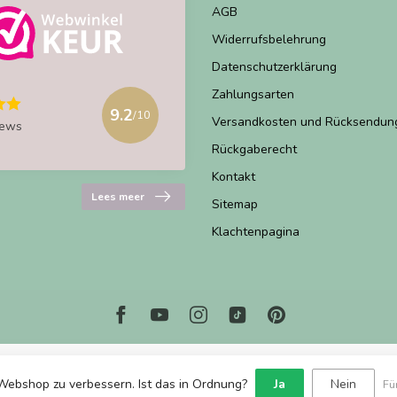
AGB
Widerrufsbelehrung
Datenschutzerklärung
Zahlungsarten
9.2
/10
Versandkosten und Rücksendun
iews
Rückgaberecht
Kontakt
Lees meer
Sitemap
Klachtenpagina
Webshop zu verbessern. Ist das in Ordnung?
Ja
Nein
Fü
© Copyright 2026 Marjems Warenwinkel