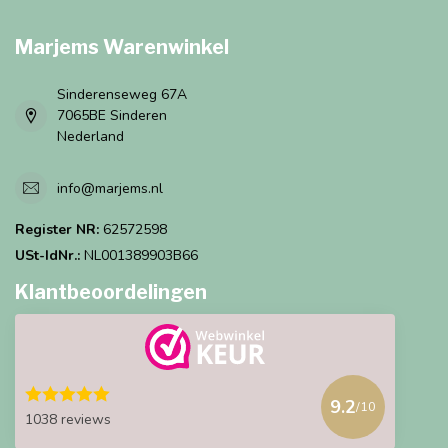
Marjems Warenwinkel
Sinderenseweg 67A
7065BE Sinderen
Nederland
info@marjems.nl
Register NR:
62572598
USt-IdNr.:
NL001389903B66
Klantbeoordelingen
9.2
/10
1038 reviews