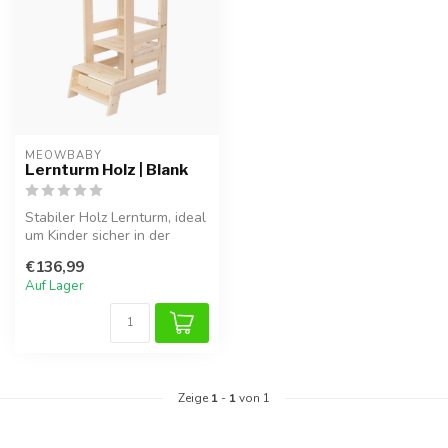
MEOWBABY
Lernturm Holz | Blank
Stabiler Holz Lernturm, ideal
um Kinder sicher in der
Küche oder bei anderen
€136,99
Akt...
Auf Lager
Zeige
1
-
1
von 1