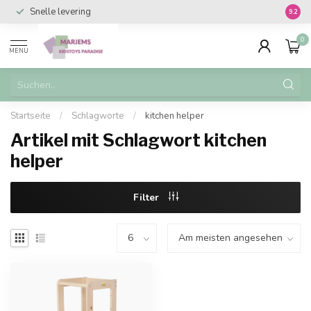
Snelle levering
Vanaf 
9.2
0
MENU
Startseite
/
Schlagworte
/
kitchen helper
Artikel mit Schlagwort kitchen
helper
Filter