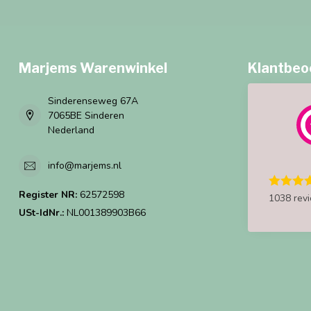
Marjems Warenwinkel
Klantbeo
Sinderenseweg 67A
7065BE Sinderen
Nederland
info@marjems.nl
Register NR:
62572598
1038 rev
USt-IdNr.:
NL001389903B66