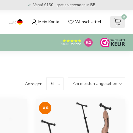
Vanaf €150.- gratis verzenden in BE
0
Mein Konto
Wunschzettel
EUR
9.2
1038
reviews
Anzeigen:
-8%