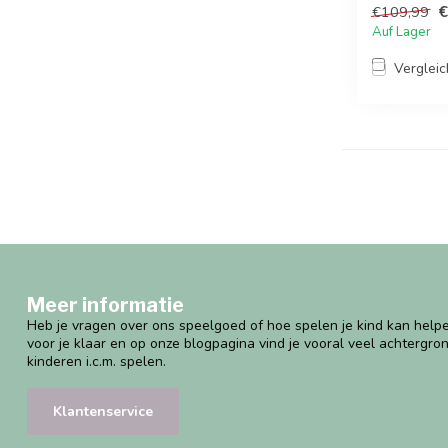
€
€109,99
Auf Lager
Verglei
Meer informatie
Heb je vragen over ons speelgoed of hoe spelen je kind kan helpe
voor je klaar en op onze blogpagina vind je vooral veel achtergro
kinderen i.c.m. spelen.
Klantenservice