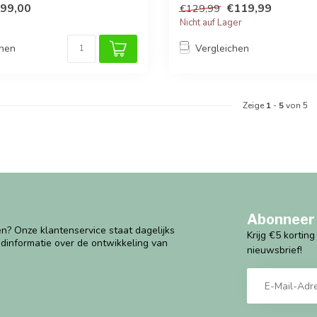
99,00
€119,99
€129,99
Nicht auf Lager
chen
Vergleichen
Zeige
1
-
5
von 5
Abonneer 
n? Onze klantenservice staat dagelijks
Krijg €5 kortin
ndinformatie over de ontwikkeling van
nieuwsbrief!