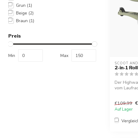
Grun
(1)
Beige
(2)
Braun
(1)
Preis
Min
Max
SCOOT AND
2-in-1 Rol
Der Highwa
vom Laufrad
Dank...
€
€109,99
Auf Lager
Verglei