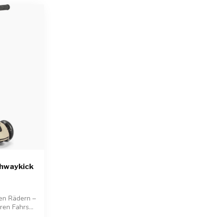
ghwaykick
den Rädern –
ren Fahrs...