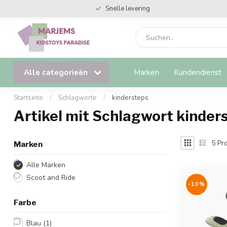
Snelle levering
Alle categorieën
Marken
Kundendienst
Startseite
/
Schlagworte
/
kindersteps
Artikel mit Schlagwort kinder
5
Pro
Marken
Alle Marken
Scoot and Ride
-10%
Farbe
Blau
(1)