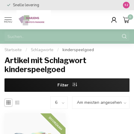
Snelle levering
Vanaf 
9.2
0
MENU
Startseite
/
Schlagworte
/
kinderspeelgoed
Artikel mit Schlagwort
kinderspeelgoed
Filter
DUURZAAM