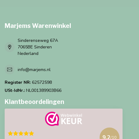
Marjems Warenwinkel
Sinderenseweg 67A
7065BE Sinderen
Nederland
info@marjems.nl
Register NR:
62572598
USt-IdNr.:
NL001389903B66
Klantbeoordelingen
9.2
/10