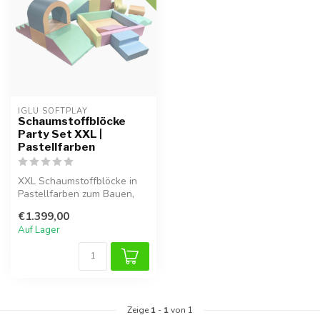
IGLU SOFTPLAY
Schaumstoffblöcke
Party Set XXL |
Pastellfarben
XXL Schaumstoffblöcke in
Pastellfarben zum Bauen,
Rutschen und Fantasiespiel.
€1.399,00
Fö...
Auf Lager
Zeige
1
-
1
von 1