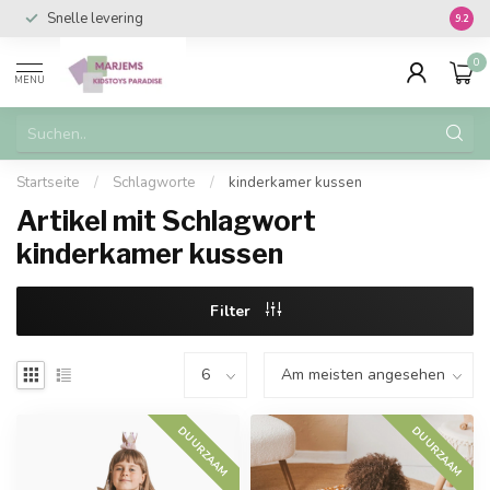
Snelle levering
Vanaf 
9.2
0
MENU
Startseite
/
Schlagworte
/
kinderkamer kussen
Artikel mit Schlagwort
kinderkamer kussen
Filter
DUURZAAM
DUURZAAM