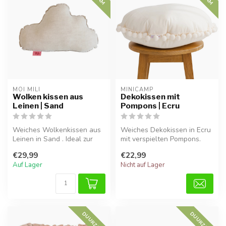
MOI MILI
MINICAMP
Wolken kissen aus
Dekokissen mit
Leinen | Sand
Pompons | Ecru
Weiches Wolkenkissen aus
Weiches Dekokissen in Ecru
Leinen in Sand . Ideal zur
mit verspielten Pompons.
Dekoration, für gemütliche
Ideal für Sofa, Stuhl oder K...
€29,99
€22,99
E...
Auf Lager
Nicht auf Lager
DUURZAAM
DUURZAAM