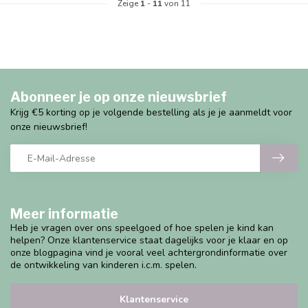
Zeige
1
-
11
von 11
Abonneer je op onze nieuwsbrief
Krijg €5 korting op je volgende bestelling als je je aanmeldt voor
onze nieuwsbrief!
Meer informatie
Heb je vragen over ons speelgoed of hoe spelen je kind kan
helpen? Onze klantenservice staat dagelijks voor je klaar en op
onze blogpagina vind je vooral veel achtergrondinformatie over
de ontwikkeling van kinderen i.c.m. spelen.
Klantenservice