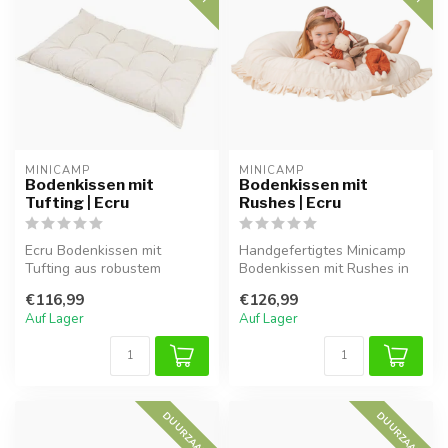
MINICAMP
MINICAMP
Bodenkissen mit
Bodenkissen mit
Tufting | Ecru
Rushes | Ecru
Ecru Bodenkissen mit
Handgefertigtes Minicamp
Tufting aus robustem
Bodenkissen mit Rushes in
Baumwollcanvas. Weich und
Ecru. Weich, großzügig und
€116,99
€126,99
komfortabel,...
id...
Auf Lager
Auf Lager
DUURZAAM
DUURZAAM