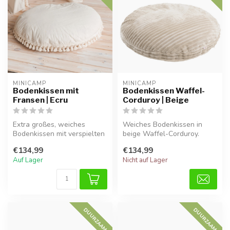
MINICAMP
MINICAMP
Bodenkissen mit
Bodenkissen Waffel-
Fransen | Ecru
Corduroy | Beige
Extra großes, weiches
Weiches Bodenkissen in
Bodenkissen mit verspielten
beige Waffel-Corduroy.
Fransen in Ecru. Perfekt für
Extra groß und komfortabel,
€134,99
€134,99
e...
perfek...
Auf Lager
Nicht auf Lager
DUURZAAM
DUURZAAM