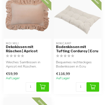
MOI MILI
MINICAMP
Dekokissen mit
Bodenkissen mit
Rüschen | Apricot
Tufting Corduroy | Ecru
Weiches Samtkissen in
Bequemes rechteckiges
Apricot mit Rüschen.
Bodenkissen in Ecru
Luxuriös, waschbar und
Corduroy mit französischem
€59,99
€116,99
antiallergisch...
Tufting. We...
Auf Lager
Auf Lager