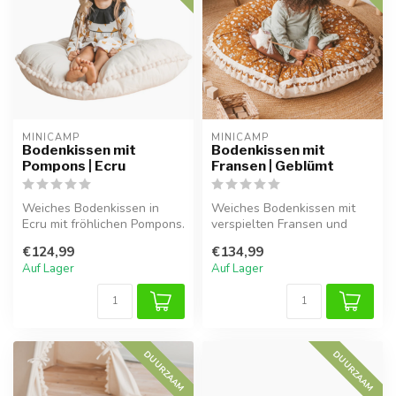
MINICAMP
MINICAMP
Bodenkissen mit
Bodenkissen mit
Pompons | Ecru
Fransen | Geblümt
Weiches Bodenkissen in
Weiches Bodenkissen mit
Ecru mit fröhlichen Pompons.
verspielten Fransen und
Ideal für gemütliche Ecken,
Blumenmuster. Ideal für eine
€124,99
€134,99
...
gem...
Auf Lager
Auf Lager
DUURZAAM
DUURZAAM