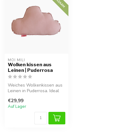
DUURZAAM
MOI MILI
Wolken kissen aus
Leinen | Puderrosa
Weiches Wolkenkissen aus
Leinen in Puderrosa. Ideal
zur Dekoration, für
€29,99
gemütlic...
Auf Lager