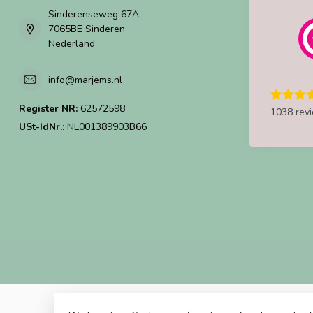
Sinderenseweg 67A
7065BE Sinderen
Nederland
info@marjems.nl
Register NR:
62572598
1038 rev
USt-IdNr.:
NL001389903B66