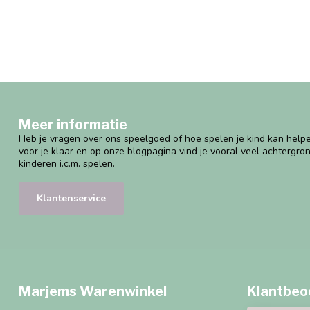
Meer informatie
Heb je vragen over ons speelgoed of hoe spelen je kind kan helpe
voor je klaar en op onze blogpagina vind je vooral veel achtergro
kinderen i.c.m. spelen.
Klantenservice
Marjems Warenwinkel
Klantbeo