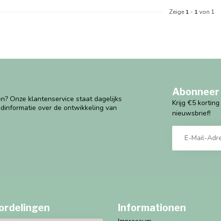
Zeige
1
-
1
von 1
Abonneer 
n? Onze klantenservice staat dagelijks
Krijg €5 kortin
ndinformatie over de ontwikkeling van
nieuwsbrief!
ordelingen
Informationen