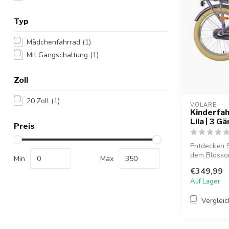
Typ
Mädchenfahrrad
(1)
Mit Gangschaltung
(1)
Zoll
20 Zoll
(1)
VOLARE
Kinderfah
Lila | 3 G
Preis
Entdecken S
dem Blossom 
Min
Max
€349,99
Auf Lager
Verglei