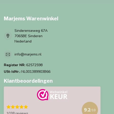
Marjems Warenwinkel
Sinderenseweg 67A
7065BE Sinderen
Nederland
info@marjems.nl
Register NR:
62572598
USt-IdNr.:
NL001389903B66
Klantbeoordelingen
9.2
/10
1038 reviews