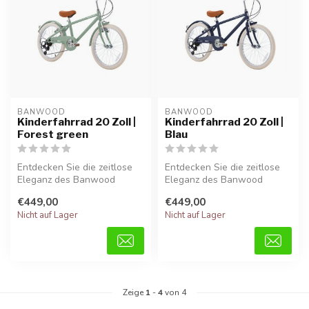
BANWOOD
BANWOOD
Kinderfahrrad 20 Zoll |
Kinderfahrrad 20 Zoll |
Forest green
Blau
Entdecken Sie die zeitlose
Entdecken Sie die zeitlose
Eleganz des Banwood
Eleganz des Banwood
Classic 20 Zoll in Forest
Classic 20 Zoll in Blau.
€449,00
€449,00
green. ...
Dieses s...
Nicht auf Lager
Nicht auf Lager
Zeige
1
-
4
von 4