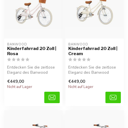
BANWOOD
BANWOOD
Kinderfahrrad 20 Zoll |
Kinderfahrrad 20 Zoll |
Rosa
Cream
Entdecken Sie die zeitlose
Entdecken Sie die zeitlose
Eleganz des Banwood
Eleganz des Banwood
Classic 20 Zoll in Rosa.
Classic 20 Zoll in Cream.
€449,00
€449,00
Dieses s...
Dieses ...
Nicht auf Lager
Nicht auf Lager