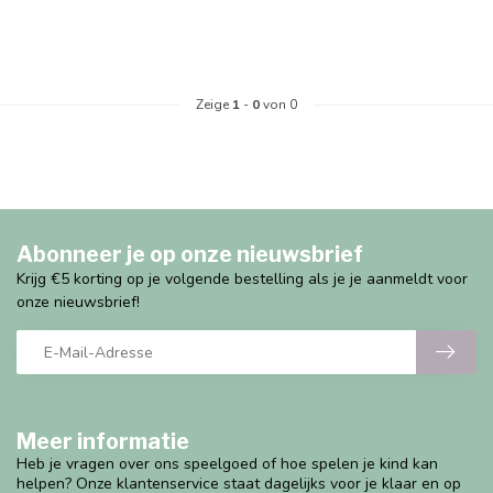
Zeige
1
-
0
von 0
Abonneer je op onze nieuwsbrief
Krijg €5 korting op je volgende bestelling als je je aanmeldt voor
onze nieuwsbrief!
Meer informatie
Heb je vragen over ons speelgoed of hoe spelen je kind kan
helpen? Onze klantenservice staat dagelijks voor je klaar en op