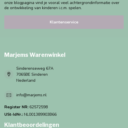
onze blogpagina vind je vooral veel achtergrondinformatie over
de ontwikkeling van kinderen i.c.m. spelen.
Klantenservice
Marjems Warenwinkel
Sinderenseweg 67A
7065BE Sinderen
Nederland
info@marjems.nl
Register NR:
62572598
USt-IdNr.:
NL001389903B66
Klantbeoordelingen