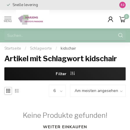
Snelle levering
Vanaf 
9.2
0
MENU
Startseite
/
Schlagworte
/
kidschair
Artikel mit Schlagwort kidschair
Filter
Keine Produkte gefunden!
WEITER EINKAUFEN