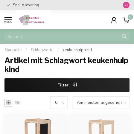
Snelle levering
Vanaf 
9.2
0
MENU
Startseite
/
Schlagworte
/
keukenhulp kind
Artikel mit Schlagwort keukenhulp
kind
Filter