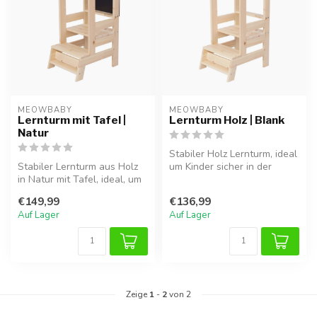
MEOWBABY
MEOWBABY
Lernturm mit Tafel |
Lernturm Holz | Blank
Natur
Stabiler Holz Lernturm, ideal
Stabiler Lernturm aus Holz
um Kinder sicher in der
in Natur mit Tafel, ideal, um
Küche oder bei anderen
Kinder sicher helfen zu...
Akt...
€149,99
€136,99
Auf Lager
Auf Lager
Zeige
1
-
2
von 2