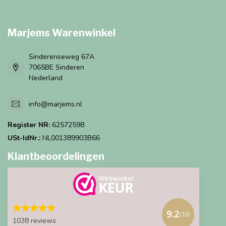
Marjems Warenwinkel
Sinderenseweg 67A
7065BE Sinderen
Nederland
info@marjems.nl
Register NR:
62572598
USt-IdNr.:
NL001389903B66
Klantbeoordelingen
9.2
/10
1038 reviews