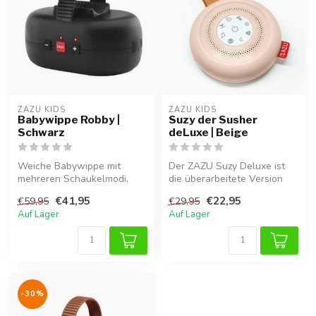
ZAZU KIDS
ZAZU KIDS
Babywippe Robby |
Suzy der Susher
Schwarz
deLuxe | Beige
Weiche Babywippe mit
Der ZAZU Suzy Deluxe ist
mehreren Schaukelmodi,
die überarbeitete Version
Weinsensor und
des beliebten Suzy Geräts.
€41,95
€22,95
€59,95
€29,95
wiederaufladbarem Akk...
Mi...
Auf Lager
Auf Lager
-30%