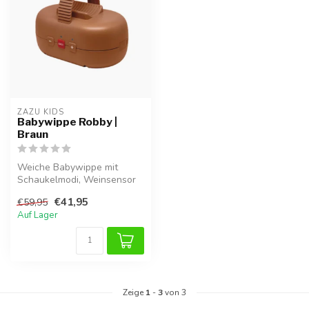
ZAZU KIDS
Babywippe Robby |
Braun
Weiche Babywippe mit
Schaukelmodi, Weinsensor
und Akku. Geeignet für
€41,95
€59,95
Kinderwagen...
Auf Lager
Zeige
1
-
3
von 3