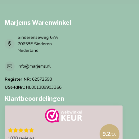
Marjems Warenwinkel
Sinderenseweg 67A
7065BE Sinderen
Nederland
info@marjems.nl
Register NR:
62572598
USt-IdNr.:
NL001389903B66
Klantbeoordelingen
9.2
/10
1038 reviews