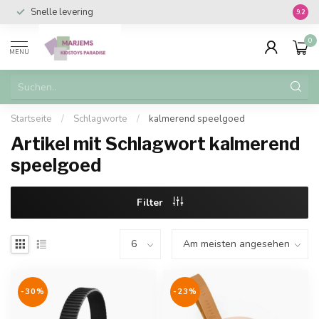
Snelle levering
Vanaf 
9.2
0
MENU
Startseite
/
Schlagworte
/
kalmerend speelgoed
Artikel mit Schlagwort kalmerend
speelgoed
Filter
-30%
-23%