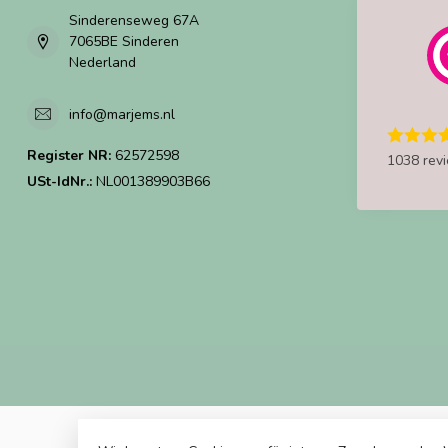
Sinderenseweg 67A
7065BE Sinderen
Nederland
info@marjems.nl
Register NR:
62572598
1038 rev
USt-IdNr.:
NL001389903B66