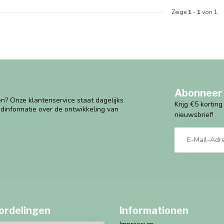
Zeige
1
-
1
von 1
Abonneer 
n? Onze klantenservice staat dagelijks
Krijg €5 kortin
ndinformatie over de ontwikkeling van
nieuwsbrief!
ordelingen
Informationen