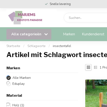
Snelle levering
Alle categorieën
Marken
Kundendienst
Startseite
/
Schlagworte
/
insectentafel
Artikel mit Schlagwort insect
1
Pro
Marken
Alle Marken
Eduplay
Material
Holz
(1)