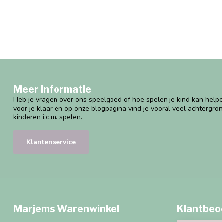
Meer informatie
Heb je vragen over ons speelgoed of hoe spelen je kind kan helpe
voor je klaar en op onze blogpagina vind je vooral veel achtergro
kinderen i.c.m. spelen.
Klantenservice
Marjems Warenwinkel
Klantbeo