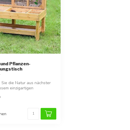
 und Pflanzen-
ungstisch
Sie die Natur aus nächster
esem einzigartigen
s...
9
chen