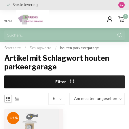
Snelle levering
Vanaf 
9.2
0
MENU
Startseite
/
Schlagworte
/
houten parkeergarage
Artikel mit Schlagwort houten
parkeergarage
Filter
-16%