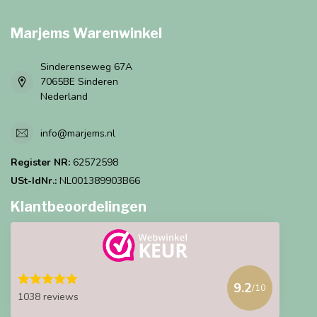
Marjems Warenwinkel
Sinderenseweg 67A
7065BE Sinderen
Nederland
info@marjems.nl
Register NR:
62572598
USt-IdNr.:
NL001389903B66
Klantbeoordelingen
9.2
/10
1038 reviews