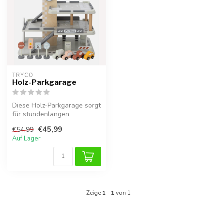
TRYCO
Holz-Parkgarage
Diese Holz-Parkgarage sorgt
für stundenlangen
Spielspaß und ist ideal für
€45,99
€54,99
kleine...
Auf Lager
Zeige
1
-
1
von 1