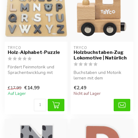
TRYCO
TRYCO
Holz-Alphabet-Puzzle
Holzbuchstaben-Zug
Lokomotive | Natürlich
Fördert Feinmotorik und
Sprachentwicklung mit
Buchstaben und Motorik
Holzbuchstaben von A bis Z.
lernen mit dem
Holzbuchstabenzug
€14,99
€2,49
€17,99
Lokomotive in Naturfarbe...
Auf Lager
Nicht auf Lager