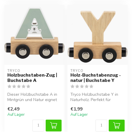
TRYCO
TRYCO
Holzbuchstaben-Zug |
Holz-Buchstabenzug -
Buchstabe A
natur | Buchstabe Y
Dieser Holzbuchstabe A in
Tryco Holzbuchstabe Y in
Mintgrün und Natur eignet
Naturholz. Perfekt für
sich perfekt zur
Namenszüge oder als
€2,49
€1,99
Namensbildu...
Kinderzimmer...
Auf Lager
Auf Lager