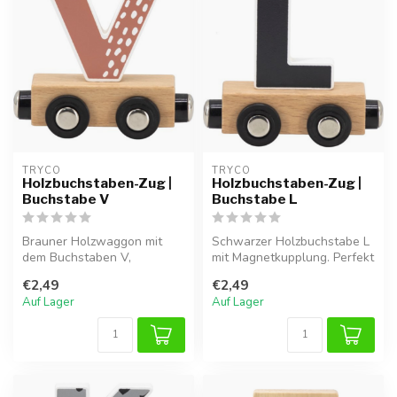
TRYCO
TRYCO
Holzbuchstaben-Zug |
Holzbuchstaben-Zug |
Buchstabe V
Buchstabe L
Brauner Holzwaggon mit
Schwarzer Holzbuchstabe L
dem Buchstaben V,
mit Magnetkupplung. Perfekt
magnetisch verbindbar mit
für einen Namenszug oder
€2,49
€2,49
anderen Buchs...
a...
Auf Lager
Auf Lager