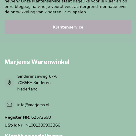
helpen? Onze klantenservice staat dagelijks voor je klaar en op
onze blogpagina vind je vooral veel achtergrondinformatie over
de ontwikkeling van kinderen i.c.m. spelen.
Klantenservice
Marjems Warenwinkel
Sinderenseweg 67A
7065BE Sinderen
Nederland
info@marjems.nl
Register NR:
62572598
USt-IdNr.:
NL001389903B66