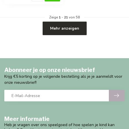
Zeige
1
-
21
von 58
Mehr anzeigen
Abonneer je op onze nieuwsbrief
Krijg €5 korting op je volgende bestelling als je je aanmeldt voor
onze nieuwsbrief!
Meer informatie
Heb je vragen over ons speelgoed of hoe spelen je kind kan