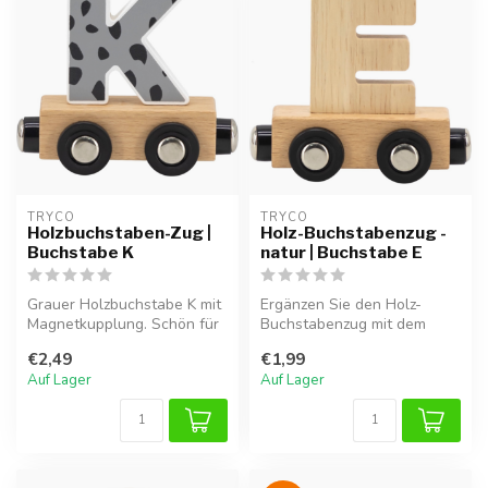
TRYCO
TRYCO
Holzbuchstaben-Zug |
Holz-Buchstabenzug -
Buchstabe K
natur | Buchstabe E
Grauer Holzbuchstabe K mit
Ergänzen Sie den Holz-
Magnetkupplung. Schön für
Buchstabenzug mit dem
einen Namenszug oder zur
Buchstaben E und
€2,49
€1,99
De...
vervollständigen Si...
Auf Lager
Auf Lager