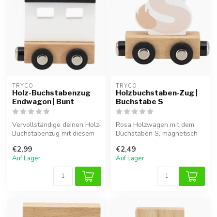
TRYCO
TRYCO
Holz-Buchstabenzug
Holzbuchstaben-Zug |
Endwagon | Bunt
Buchstabe S
Vervollständige deinen Holz-
Rosa Holzwagen mit dem
Buchstabenzug mit diesem
Buchstaben S, magnetisch
bunten Endwagon.
verbindbar mit anderen
€2,99
€2,49
Buchstabe...
Auf Lager
Auf Lager