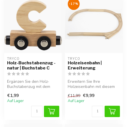
-17%
TRYCO
TRYCO
Holz-Buchstabenzug -
Holzeisenbahn |
natur | Buchstabe C
Erweiterung
Ergänzen Sie den Holz-
Erweitern Sie Ihre
Buchstabenzug mit dem
Holzeisenbahn mit diesem
Buchstaben B und
Set zusätzlicher Schienen
€1,99
€9,99
€11,99
vervollständigen Si...
und Zubehö...
Auf Lager
Auf Lager