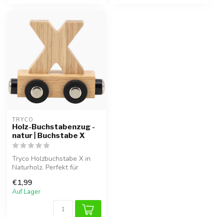
TRYCO
Holz-Buchstabenzug -
natur | Buchstabe X
Tryco Holzbuchstabe X in
Naturholz. Perfekt für
Namenszüge oder als
€1,99
Kinderzimmer...
Auf Lager