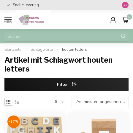
Snelle levering
Vanaf 
9.2
0
MENU
Startseite
/
Schlagworte
/
houten letters
Artikel mit Schlagwort houten
letters
Filter
-17%