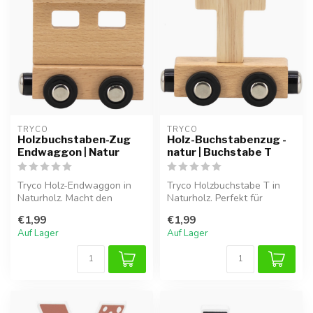
TRYCO
TRYCO
Holzbuchstaben-Zug
Holz-Buchstabenzug -
Endwaggon | Natur
natur | Buchstabe T
Tryco Holz-Endwaggon in
Tryco Holzbuchstabe T in
Naturholz. Macht den
Naturholz. Perfekt für
Namenszug komplett und
Namenszüge oder als
€1,99
€1,99
dekorativ.
Kinderzimmer...
Auf Lager
Auf Lager