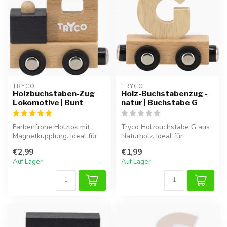
TRYCO
TRYCO
Holzbuchstaben-Zug
Holz-Buchstabenzug -
Lokomotive | Bunt
natur | Buchstabe G
Farbenfrohe Holzlok mit
Tryco Holzbuchstabe G aus
Magnetkupplung. Ideal für
Naturholz. Ideal für
den Anfang des
Namenszüge, Dekoration
€2,99
€1,99
Namenszugs oder...
oder als G...
Auf Lager
Auf Lager