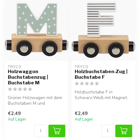
TRYCO
TRYCO
Holzwaggon
Holzbuchstaben-Zug |
Buchstabenzug |
Buchstabe F
Buchstabe M
Holzbuchstabe F in
Grüner Holzwagen mit dem
Schwarz-Weiß mit Magnet.
Buchstaben M und
Ideal für Namenszüge oder
Magnetkupplung. Schön für
als Gesche...
€2,49
€2,49
einen Namens...
Auf Lager
Auf Lager