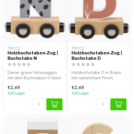
TRYCO
TRYCO
Holzbuchstaben-Zug |
Holzbuchstaben-Zug |
Buchstabe N
Buchstabe D
Dieser graue Holzwaggon
Holzbuchstabe D in Braun
mit dem Buchstaben N lässt
mit natürlichem Finish.
sich durch Magnete leicht an
Perfekt für Namenszüge
€2,49
€2,49
...
oder als...
Auf Lager
Auf Lager