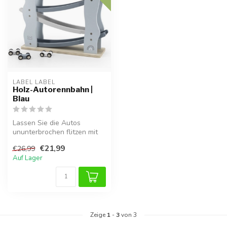
LABEL LABEL
Holz-Autorennbahn |
Blau
Lassen Sie die Autos
ununterbrochen flitzen mit
der Label Label Holz-
€21,99
€26,99
Autorennbah...
Auf Lager
Zeige
1
-
3
von 3