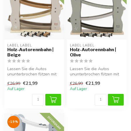
LABEL LABEL
LABEL LABEL
Holz-Autorennbahn |
Holz-Autorennbahn |
Beige
Olive
Lassen Sie die Autos
Lassen Sie die Autos
ununterbrochen flitzen mit
ununterbrochen flitzen mit
der Label Label Holz-
der Label Label Holz-
€21,99
€21,99
€26,99
€26,99
Autorennbah...
Autorennbah...
Auf Lager
Auf Lager
DUURZAAM
-19%