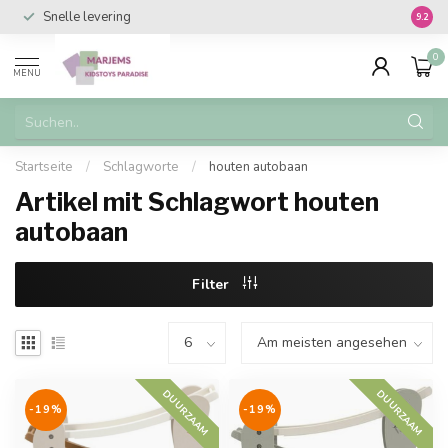
Snelle levering
Vanaf 
9.2
0
MENU
Startseite
/
Schlagworte
/
houten autobaan
Artikel mit Schlagwort houten
autobaan
Filter
DUURZAAM
DUURZAAM
-19%
-19%