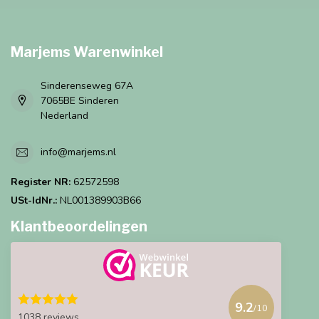
Marjems Warenwinkel
Sinderenseweg 67A
7065BE Sinderen
Nederland
info@marjems.nl
Register NR:
62572598
USt-IdNr.:
NL001389903B66
Klantbeoordelingen
9.2
/10
1038 reviews