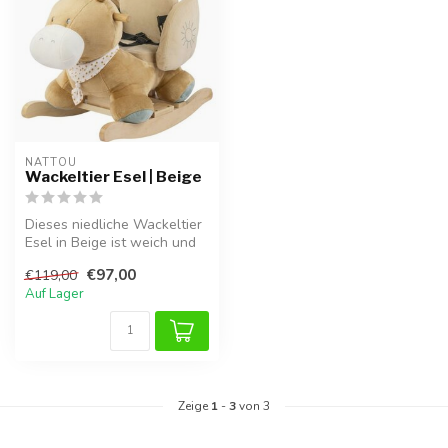
NATTOU
Wackeltier Esel | Beige
Dieses niedliche Wackeltier
Esel in Beige ist weich und
sicher, ideal für Kinder...
€97,00
€119,00
Auf Lager
Zeige
1
-
3
von 3