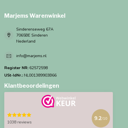
Marjems Warenwinkel
Sinderenseweg 67A
7065BE Sinderen
Nederland
info@marjems.nl
Register NR:
62572598
USt-IdNr.:
NL001389903B66
Klantbeoordelingen
9.2
/10
1038 reviews