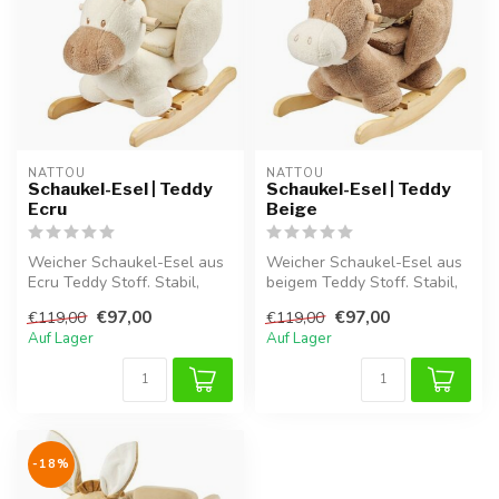
NATTOU
NATTOU
Schaukel-Esel | Teddy
Schaukel-Esel | Teddy
Ecru
Beige
Weicher Schaukel-Esel aus
Weicher Schaukel-Esel aus
Ecru Teddy Stoff. Stabil,
beigem Teddy Stoff. Stabil,
bequem und ideal für
bequem und ideal für
€97,00
€97,00
€119,00
€119,00
stunden...
stund...
Auf Lager
Auf Lager
-18%