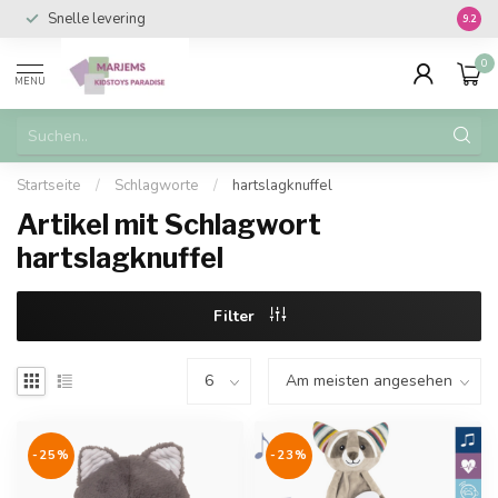
Snelle levering
Vanaf 
9.2
0
MENU
Startseite
/
Schlagworte
/
hartslagknuffel
Artikel mit Schlagwort
hartslagknuffel
Filter
-25%
-23%