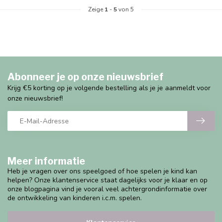
Zeige
1
-
5
von 5
Abonneer je op onze nieuwsbrief
Krijg €5 korting op je volgende bestelling als je je aanmeldt voor
onze nieuwsbrief!
Meer informatie
Heb je vragen over ons speelgoed of hoe spelen je kind kan
helpen? Onze klantenservice staat dagelijks voor je klaar en op
onze blogpagina vind je vooral veel achtergrondinformatie over
de ontwikkeling van kinderen i.c.m. spelen.