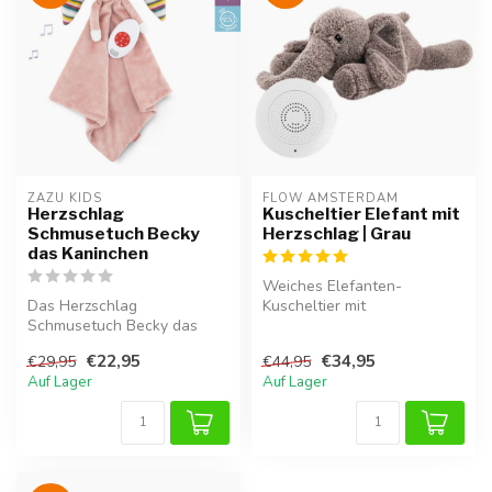
ZAZU KIDS
FLOW AMSTERDAM
Herzschlag
Kuscheltier Elefant mit
Schmusetuch Becky
Herzschlag | Grau
das Kaninchen
Weiches Elefanten-
Das Herzschlag
Kuscheltier mit
Schmusetuch Becky das
Herzschlaggeräusch für
Kaninchen hilft deinem Baby
Geborgenheit und ruhige...
€22,95
€34,95
€29,95
€44,95
sich zu beruhig...
Auf Lager
Auf Lager