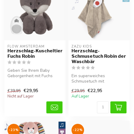
FLOW AMSTERDAM
ZAZU KIDS
Herzschlag-Kuscheltier
Herzschlag-
Fuchs Robin
Schmusetuch Robin der
Waschbär
Geben Sie Ihrem Baby
Geborgenheit mit Fuchs
Ein superweiches
Robin. Dieses weiche
Schmusetuch mit
Herzschlag-Kusc...
beruhigendem
€29,95
€22,95
€39,95
€29,95
Herzschlaggeräusch. Robin
Nicht auf Lager
Auf Lager
der Wasc...
-23%
-22%