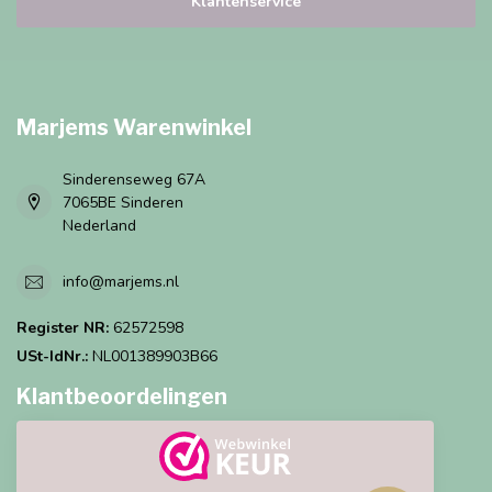
Klantenservice
Marjems Warenwinkel
Sinderenseweg 67A
7065BE Sinderen
Nederland
info@marjems.nl
Register NR:
62572598
USt-IdNr.:
NL001389903B66
Klantbeoordelingen