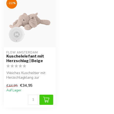
-22%
FLOW AMSTERDAM
Kuschelelefant mit
Herzschlag | Beige
Weiches Kuscheltier mit
Herzschlagklang zur
Beruhigung von
€34,95
€44,95
Neugeborenen.
Auf Lager