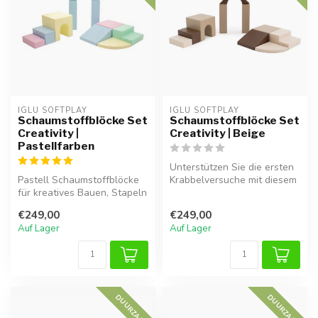
IGLU SOFTPLAY
IGLU SOFTPLAY
Schaumstoffblöcke Set
Schaumstoffblöcke Set
Creativity |
Creativity | Beige
Pastellfarben
Unterstützen Sie die ersten
Pastell Schaumstoffblöcke
Krabbelversuche mit diesem
für kreatives Bauen, Stapeln
10-teiligen IGLU Softplay...
und spielerisches Lernen....
€249,00
€249,00
Auf Lager
Auf Lager
DUURZAAM
DUURZAAM