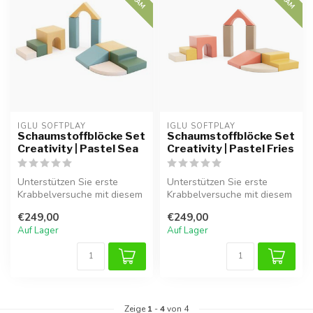
IGLU SOFTPLAY
IGLU SOFTPLAY
Schaumstoffblöcke Set
Schaumstoffblöcke Set
Creativity | Pastel Sea
Creativity | Pastel Fries
Unterstützen Sie erste
Unterstützen Sie erste
Krabbelversuche mit diesem
Krabbelversuche mit diesem
10-teiligen Set in Pastel Sea
10-teiligen Set in Pastel
€249,00
€249,00
...
Frie...
Auf Lager
Auf Lager
Zeige
1
-
4
von 4