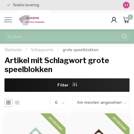
Snelle levering
Vanaf 
9.2
0
MENU
Startseite
/
Schlagworte
/
grote speelblokken
Artikel mit Schlagwort grote
speelblokken
Filter
DUURZAAM
DUURZAAM