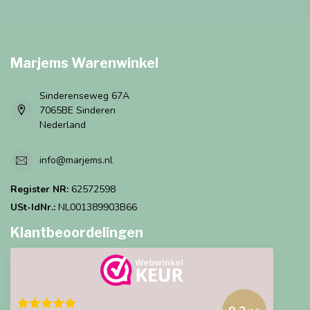
Marjems Warenwinkel
Sinderenseweg 67A
7065BE Sinderen
Nederland
info@marjems.nl
Register NR:
62572598
USt-IdNr.:
NL001389903B66
Klantbeoordelingen