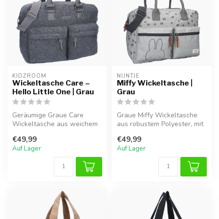
KIDZROOM
NIJNTJE
Wickeltasche Care –
Miffy Wickeltasche |
Hello Little One | Grau
Grau
Geräumige Graue Care
Graue Miffy Wickeltasche
Wickeltasche aus weichem
aus robustem Polyester, mit
Teddy-Stoff, ideal für
praktischen Fächern für
€49,99
€49,99
Windeln, Fl...
Win...
Auf Lager
Auf Lager