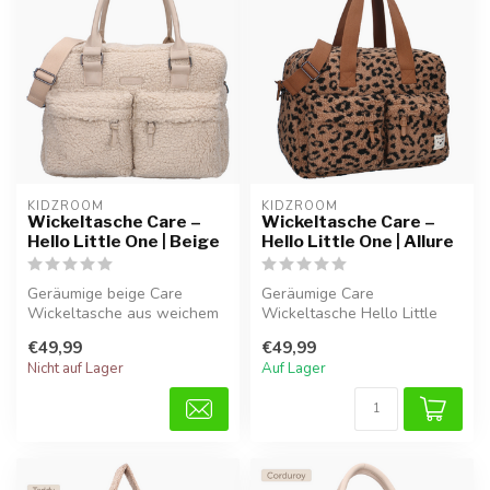
KIDZROOM
KIDZROOM
Wickeltasche Care –
Wickeltasche Care –
Hello Little One | Beige
Hello Little One | Allure
Geräumige beige Care
Geräumige Care
Wickeltasche aus weichem
Wickeltasche Hello Little
Teddy-Stoff, ideal für
One in Allure aus weichem
€49,99
€49,99
Windeln, Fl...
Teddy-Stoff, ...
Nicht auf Lager
Auf Lager