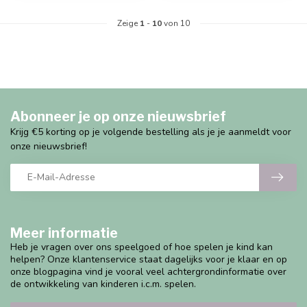
Zeige
1
-
10
von 10
Abonneer je op onze nieuwsbrief
Krijg €5 korting op je volgende bestelling als je je aanmeldt voor
onze nieuwsbrief!
Meer informatie
Heb je vragen over ons speelgoed of hoe spelen je kind kan
helpen? Onze klantenservice staat dagelijks voor je klaar en op
onze blogpagina vind je vooral veel achtergrondinformatie over
de ontwikkeling van kinderen i.c.m. spelen.