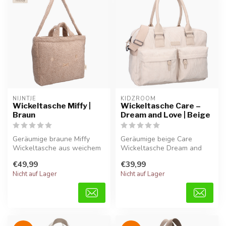
NIJNTJE
KIDZROOM
Wickeltasche Miffy |
Wickeltasche Care –
Braun
Dream and Love | Beige
Geräumige braune Miffy
Geräumige beige Care
Wickeltasche aus weichem
Wickeltasche Dream and
Teddy-Stoff, ideal für
Love aus weichem Teddy-
€49,99
€39,99
Windeln, ...
Stoff, perfek...
Nicht auf Lager
Nicht auf Lager