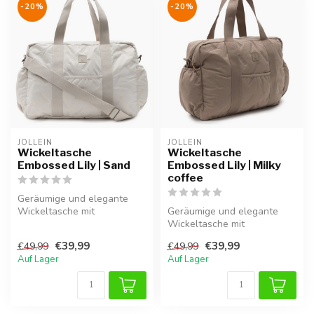
-20%
-20%
JOLLEIN
JOLLEIN
Wickeltasche
Wickeltasche
Embossed Lily | Sand
Embossed Lily | Milky
coffee
Geräumige und elegante
Wickeltasche mit
Geräumige und elegante
praktischen Fächern,
Wickeltasche mit
verstellbarem Schul...
praktischen Fächern,
€39,99
€39,99
€49,99
€49,99
verstellbarem Schul...
Auf Lager
Auf Lager