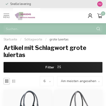
Snelle levering
Vanaf 
9.2
0
MENU
Startseite
/
Schlagworte
/
grote luiertas
Artikel mit Schlagwort grote
luiertas
Filter