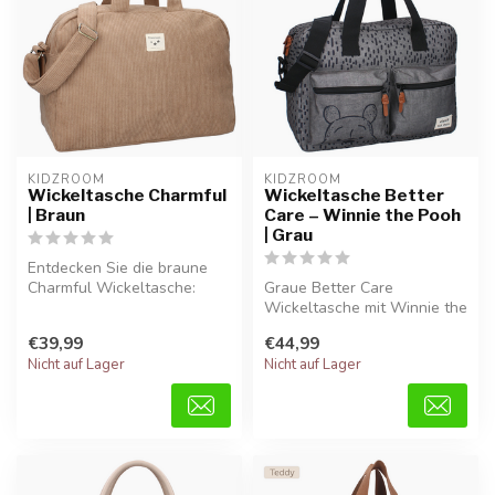
KIDZROOM
KIDZROOM
Wickeltasche Charmful
Wickeltasche Better
| Braun
Care – Winnie the Pooh
| Grau
Entdecken Sie die braune
Charmful Wickeltasche:
Graue Better Care
modisch, geräumig und
Wickeltasche mit Winnie the
bequem für...
Pooh-Motiv aus weichem
€39,99
€44,99
Teddy-Stoff...
Nicht auf Lager
Nicht auf Lager