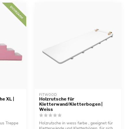
DUURZAAM
FITWOOD
e XL |
Holzrutsche für
Kletterwand/Kletterbogen |
Weiss
aus Treppe
Holzrutsche in wess farbe , geeignet für
Kletterwände und Kletterbögen, für sich...