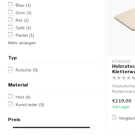
Blau
(1)
Grun
(1)
Rot
(1)
Gelb
(1)
Pastel
(1)
Mehr anzeigen
Typ
FITWOOD
Holzrutsc
Rutsche
(5)
Kletterwa
Material
Holzrutsche
Kletterwänd
sicheren S...
Holz
(4)
€219,00
Kunst leder
(5)
Auf Lager
Verglei
Preis