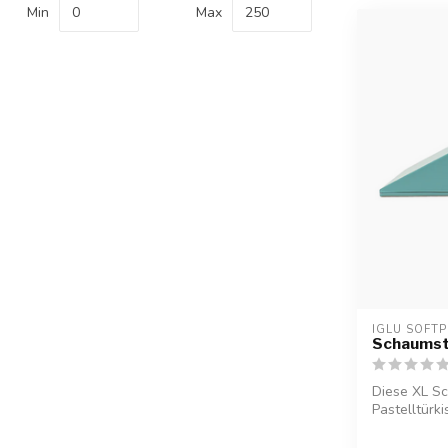
Min
Max
IGLU SOFTP
Schaumsto
Diese XL Sc
Pastelltürki
Spielspaß ...