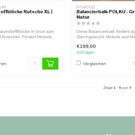
LAY
FITWOOD
ffblöcke Rutsche XL |
Balancierbalk POLKU - Gr
Natur
aumstoffblöcke in Grün zum
Diese Balancierbalk fördert sp
d Rutschen. Fördert Motorik,
Gleichgewicht, Motorik und Kreat
€199,00
Auf Lager
chen
Vergleichen
Zeige
1
-
9
von 9