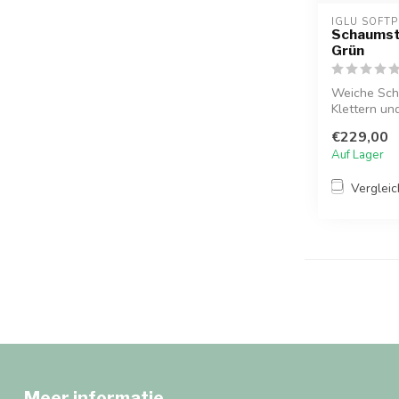
IGLU SOFTP
Schaumsto
Grün
Weiche Sch
Klettern un
Gle...
€229,00
Auf Lager
Verglei
Meer informatie