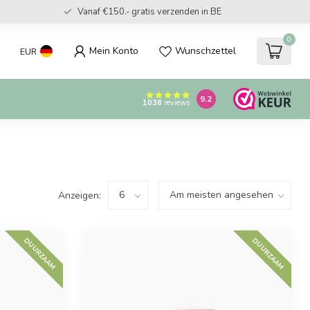
Vanaf €150.- gratis verzenden in BE
0
Mein Konto
Wunschzettel
EUR
9.2
1038
reviews
Anzeigen:
DUURZAAM
DUURZAAM