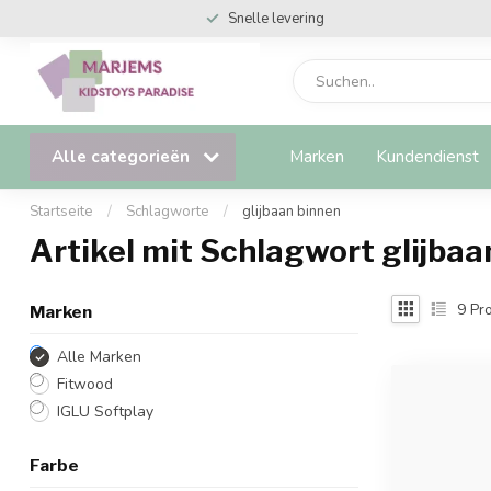
Snelle levering
Alle categorieën
Marken
Kundendienst
Startseite
/
Schlagworte
/
glijbaan binnen
Artikel mit Schlagwort glijbaa
9
Pro
Marken
Alle Marken
Fitwood
IGLU Softplay
Farbe