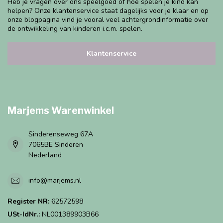
Heb je vragen over ons speelgoed of hoe spelen je kind kan
helpen? Onze klantenservice staat dagelijks voor je klaar en op
onze blogpagina vind je vooral veel achtergrondinformatie over
de ontwikkeling van kinderen i.c.m. spelen.
Klantenservice
Marjems Warenwinkel
Sinderenseweg 67A
7065BE Sinderen
Nederland
info@marjems.nl
Register NR:
62572598
USt-IdNr.:
NL001389903B66