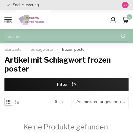
Snelle levering
Vanaf 
9.2
0
MENU
Startseite
/
Schlagworte
/
frozen poster
Artikel mit Schlagwort frozen
poster
Filter
Keine Produkte gefunden!