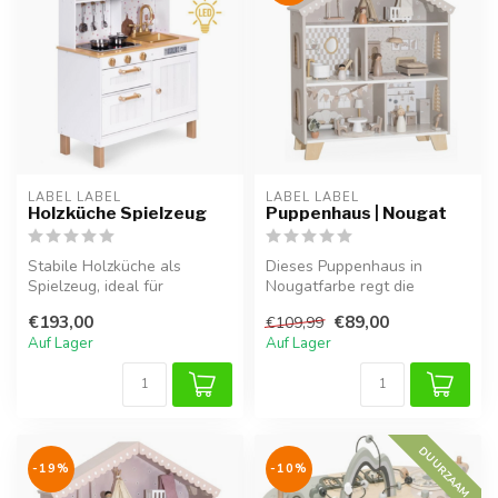
LABEL LABEL
LABEL LABEL
Holzküche Spielzeug
Puppenhaus | Nougat
Stabile Holzküche als
Dieses Puppenhaus in
Spielzeug, ideal für
Nougatfarbe regt die
stundenlang kreatives
Fantasie und das Rollenspiel
€193,00
€89,00
€109,99
Spielen und Rol...
an. Aus H...
Auf Lager
Auf Lager
DUURZAAM
-19%
-10%