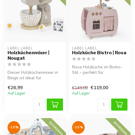
LABEL LABEL
LABEL LABEL
Holzküchenmixer |
Holzküche Bistro | Rosa
Nougat
Rosa Holzküche im Bistro-
Dieser Holzküchenmixer in
Stil – perfekt für
Beige ist ideal für
fantasievolles Spielen.
Rollenspiele und ergänzt die
€26,99
€119,00
€149,00
Spiel...
Auf Lager
Auf Lager
DUURZAAM
DUURZAAM
-10%
-15%