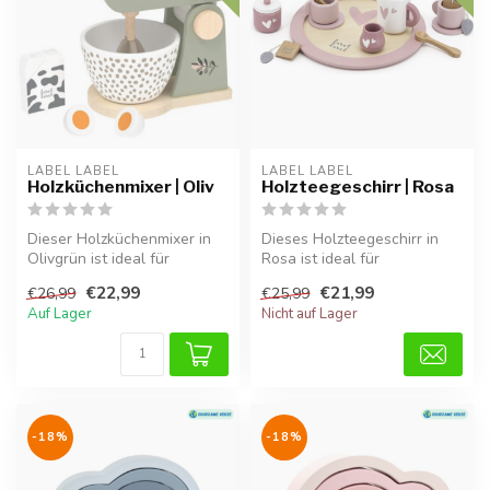
LABEL LABEL
LABEL LABEL
Holzküchenmixer | Oliv
Holzteegeschirr | Rosa
Dieser Holzküchenmixer in
Dieses Holzteegeschirr in
Olivgrün ist ideal für
Rosa ist ideal für
Rollenspiele und ergänzt die
Rollenspiele und macht jede
€22,99
€21,99
€26,99
€25,99
Sp...
Teepart...
Auf Lager
Nicht auf Lager
-18%
-18%