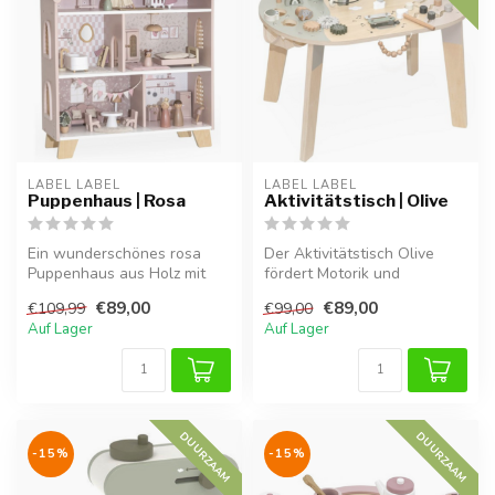
LABEL LABEL
LABEL LABEL
Puppenhaus | Rosa
Aktivitätstisch | Olive
Ein wunderschönes rosa
Der Aktivitätstisch Olive
Puppenhaus aus Holz mit
fördert Motorik und
liebevollen Details. Regt die
Kreativität Ihres Kindes.
€89,00
€89,00
€109,99
€99,00
Fan...
Hergeste...
Auf Lager
Auf Lager
DUURZAAM
DUURZAAM
-15%
-15%