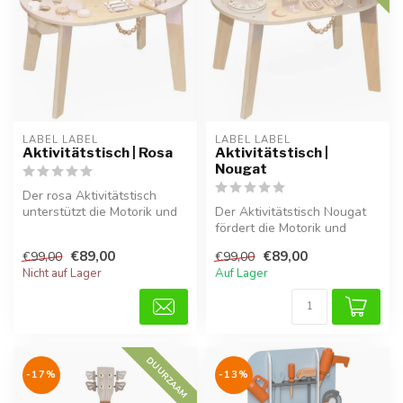
LABEL LABEL
LABEL LABEL
Aktivitätstisch | Rosa
Aktivitätstisch |
Nougat
Der rosa Aktivitätstisch
unterstützt die Motorik und
Der Aktivitätstisch Nougat
Fantasie Ihres Kindes. Aus ...
fördert die Motorik und
Kreativität von Kindern auf
€89,00
€89,00
€99,00
€99,00
s...
Nicht auf Lager
Auf Lager
DUURZAAM
-17%
-13%