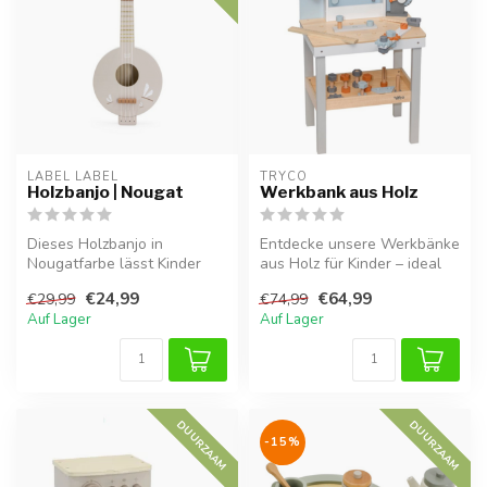
LABEL LABEL
TRYCO
Holzbanjo | Nougat
Werkbank aus Holz
Dieses Holzbanjo in
Entdecke unsere Werkbänke
Nougatfarbe lässt Kinder
aus Holz für Kinder – ideal
spielerisch Musik entdecken
zum Hämmern, Schrauben
€24,99
€64,99
€29,99
€74,99
und för...
und...
Auf Lager
Auf Lager
DUURZAAM
DUURZAAM
-15%