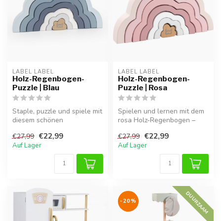
LABEL LABEL
LABEL LABEL
Holz-Regenbogen-
Holz-Regenbogen-
Puzzle | Blau
Puzzle | Rosa
Staple, puzzle und spiele mit
Spielen und lernen mit dem
diesem schönen
rosa Holz-Regenbogen –
Holzregenbogen in
ideal zum Stapeln und
€22,99
€22,99
€27,99
€27,99
Blautönen.
Bauen
Auf Lager
Auf Lager
DUURZAAM
-20%