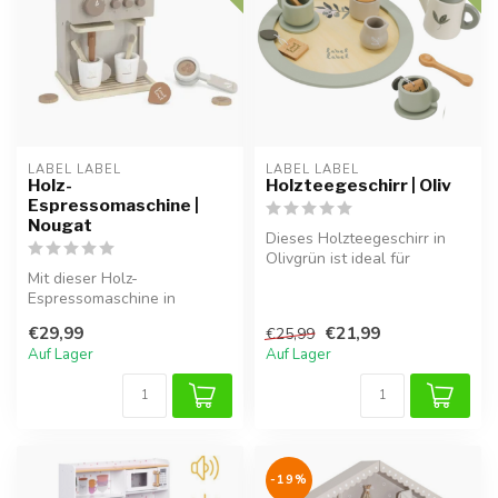
LABEL LABEL
LABEL LABEL
Holz-
Holzteegeschirr | Oliv
Espressomaschine |
Nougat
Dieses Holzteegeschirr in
Olivgrün ist ideal für
Mit dieser Holz-
fantasievolles Spielen und
Espressomaschine in
mach...
Nougatfarbe kann dein Kind
€29,99
€21,99
€25,99
seine eigenen Kaf...
Auf Lager
Auf Lager
-19%