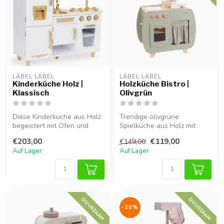
LABEL LABEL
LABEL LABEL
Kinderküche Holz |
Holzküche Bistro |
Klassisch
Olivgrün
Diese Kinderküche aus Holz
Trendige olivgrüne
begeistert mit Ofen und
Spielküche aus Holz mit
Drehknöpfen. Stabil, sicher
liebevollen Bistrodetails.
€203,00
€119,00
€149,00
u...
Auf Lager
Auf Lager
DUURZAAM
DUURZAAM
-20%