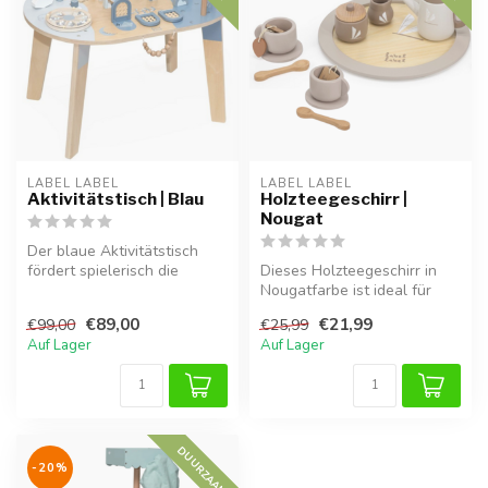
LABEL LABEL
LABEL LABEL
Aktivitätstisch | Blau
Holzteegeschirr |
Nougat
Der blaue Aktivitätstisch
fördert spielerisch die
Dieses Holzteegeschirr in
Feinmotorik und Fantasie
Nougatfarbe ist ideal für
Ihres...
fantasievolles Spielen und
€89,00
€21,99
€99,00
€25,99
m...
Auf Lager
Auf Lager
DUURZAAM
-20%