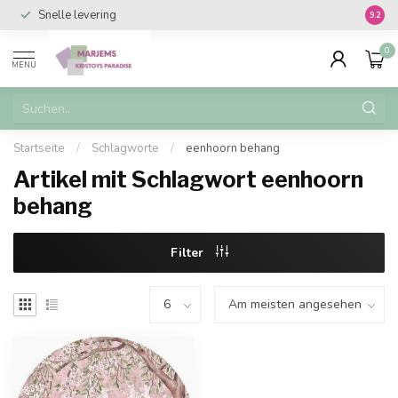
Snelle levering
Vanaf 
9.2
0
MENU
Startseite
/
Schlagworte
/
eenhoorn behang
Artikel mit Schlagwort eenhoorn
behang
Filter