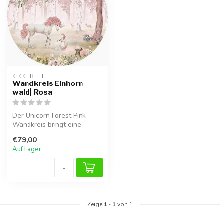
KIKKI BELLE
Wandkreis Einhorn
wald| Rosa
Der Unicorn Forest Pink
Wandkreis bringt eine
magische Atmosphäre ins
€79,00
Kinderzimm...
Auf Lager
Zeige
1
-
1
von 1