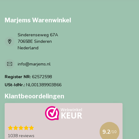
Marjems Warenwinkel
Sinderenseweg 67A
7065BE Sinderen
Nederland
info@marjems.nl
Register NR:
62572598
USt-IdNr.:
NL001389903B66
Klantbeoordelingen
9.2
/10
1038 reviews