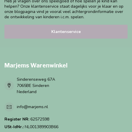
Heb je vragen over ons speelgoed of hoe spelen je kind kan
helpen? Onze klantenservice staat dagelijks voor je klaar en op
onze blogpagina vind je vooral veel achtergrondinformatie over
de ontwikkeling van kinderen i.c.m. spelen.
Klantenservice
Marjems Warenwinkel
Sinderenseweg 67A
7065BE Sinderen
Nederland
info@marjems.nl
Register NR:
62572598
USt-IdNr.:
NL001389903B66