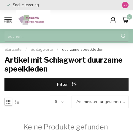
Snelle levering
Vanaf 
9.2
0
MENU
Startseite
/
Schlagworte
/
duurzame speelkleden
Artikel mit Schlagwort duurzame
speelkleden
Filter
Keine Produkte gefunden!