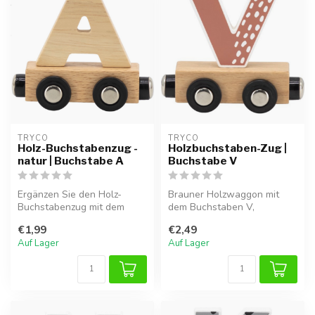
TRYCO
TRYCO
Holz-Buchstabenzug -
Holzbuchstaben-Zug |
natur | Buchstabe A
Buchstabe V
Ergänzen Sie den Holz-
Brauner Holzwaggon mit
Buchstabenzug mit dem
dem Buchstaben V,
Buchstaben A und
magnetisch verbindbar mit
€1,99
€2,49
vervollständigen Si...
anderen Buchs...
Auf Lager
Auf Lager