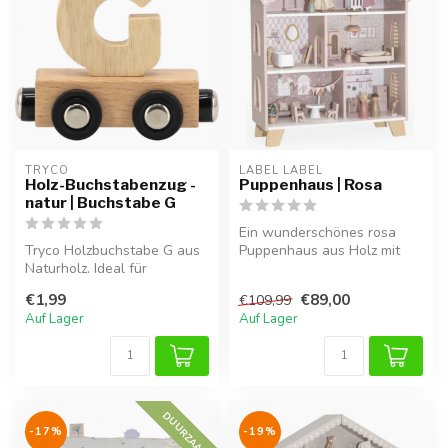
TRYCO
LABEL LABEL
Holz-Buchstabenzug -
Puppenhaus | Rosa
natur | Buchstabe G
Ein wunderschönes rosa
Tryco Holzbuchstabe G aus
Puppenhaus aus Holz mit
Naturholz. Ideal für
liebevollen Details. Regt die
Namenszüge, Dekoration
Fan...
€1,99
€89,00
€109,99
oder als G...
Auf Lager
Auf Lager
DUURZAAM
-17%
-19%