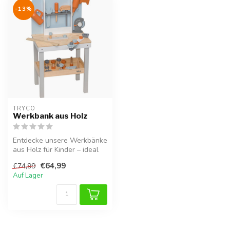
-13%
TRYCO
Werkbank aus Holz
Entdecke unsere Werkbänke
aus Holz für Kinder – ideal
zum Hämmern, Schrauben
€64,99
€74,99
und...
Auf Lager