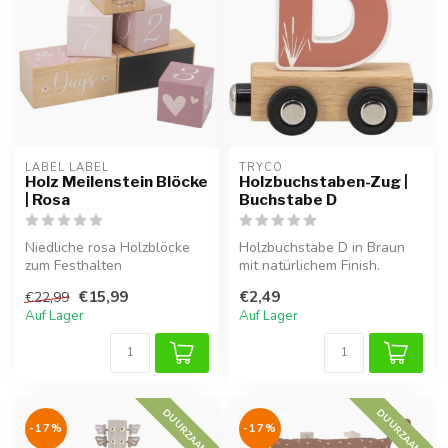
LABEL LABEL
TRYCO
Holz Meilenstein Blöcke
Holzbuchstaben-Zug |
| Rosa
Buchstabe D
Niedliche rosa Holzblöcke
Holzbuchstabe D in Braun
zum Festhalten
mit natürlichem Finish.
unvergesslicher Baby-
Perfekt für Namenszüge
€15,99
€2,49
€22,99
Momente.
oder als...
Auf Lager
Auf Lager
DUURZAAM
DUURZAAM
-17%
-17%