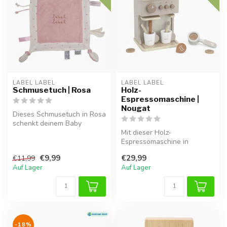
LABEL LABEL
LABEL LABEL
Schmusetuch | Rosa
Holz-
Espressomaschine |
Nougat
Dieses Schmusetuch in Rosa
schenkt deinem Baby
Geborgenheit und Trost, zu
Mit dieser Holz-
Hause ...
Espressomaschine in
Nougatfarbe kann dein Kind
€9,99
€29,99
€11,99
seine eigenen Kaf...
Auf Lager
Auf Lager
-18%