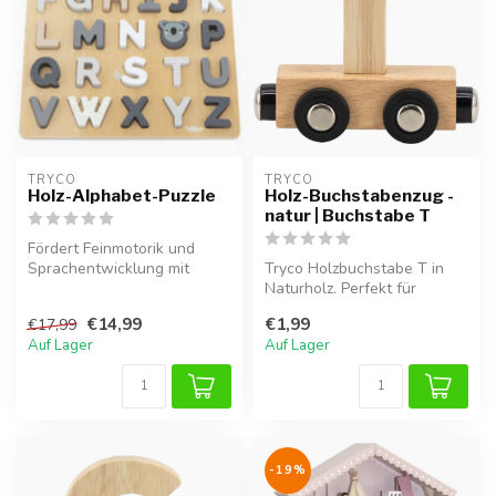
TRYCO
TRYCO
Holz-Alphabet-Puzzle
Holz-Buchstabenzug -
natur | Buchstabe T
Fördert Feinmotorik und
Sprachentwicklung mit
Tryco Holzbuchstabe T in
Holzbuchstaben von A bis Z.
Naturholz. Perfekt für
Namenszüge oder als
€14,99
€1,99
€17,99
Kinderzimmer...
Auf Lager
Auf Lager
-19%