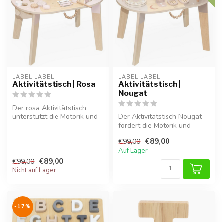
LABEL LABEL
LABEL LABEL
Aktivitätstisch | Rosa
Aktivitätstisch |
Nougat
Der rosa Aktivitätstisch
unterstützt die Motorik und
Der Aktivitätstisch Nougat
Fantasie Ihres Kindes. Aus ...
fördert die Motorik und
Kreativität von Kindern auf
€89,00
€99,00
s...
Auf Lager
€89,00
€99,00
Nicht auf Lager
-17%