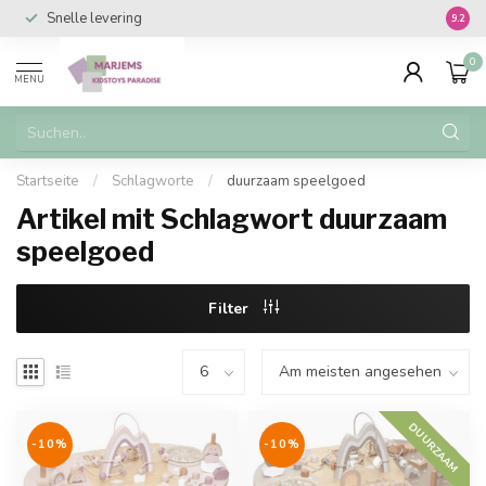
Snelle levering
Vanaf 
9.2
0
MENU
Startseite
/
Schlagworte
/
duurzaam speelgoed
Artikel mit Schlagwort duurzaam
speelgoed
Filter
DUURZAAM
-10%
-10%