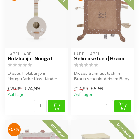
LABEL LABEL
LABEL LABEL
Holzbanjo | Nougat
Schmusetuch | Braun
Dieses Holzbanjo in
Dieses Schmusetuch in
Nougatfarbe lässt Kinder
Braun schenkt deinem Baby
spielerisch Musik entdecken
Geborgenheit und Trost, zu
€24,99
€9,99
€29,99
€11,99
und för...
Hause...
Auf Lager
Auf Lager
DUURZAAM
DUURZAAM
-17%