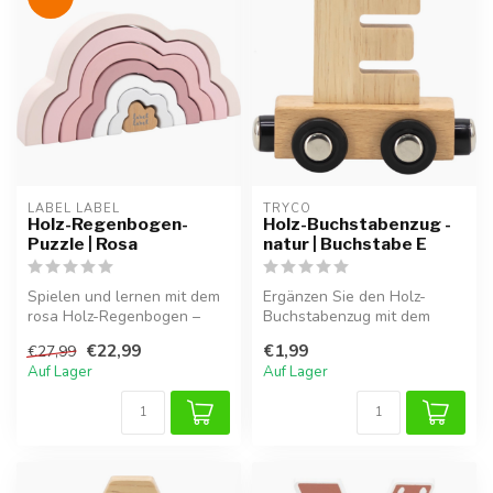
LABEL LABEL
TRYCO
Holz-Regenbogen-
Holz-Buchstabenzug -
Puzzle | Rosa
natur | Buchstabe E
Spielen und lernen mit dem
Ergänzen Sie den Holz-
rosa Holz-Regenbogen –
Buchstabenzug mit dem
ideal zum Stapeln und
Buchstaben E und
€22,99
€1,99
€27,99
Bauen
vervollständigen Si...
Auf Lager
Auf Lager