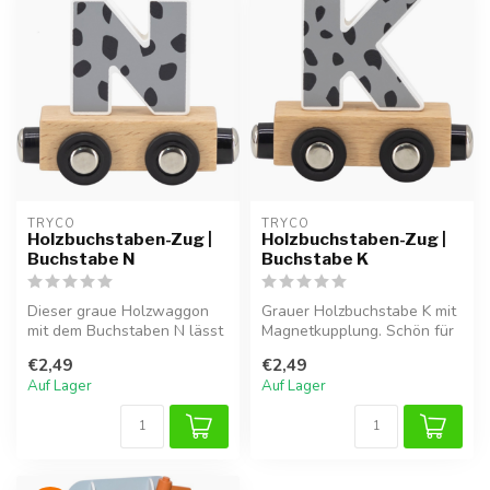
TRYCO
TRYCO
Holzbuchstaben-Zug |
Holzbuchstaben-Zug |
Buchstabe N
Buchstabe K
Dieser graue Holzwaggon
Grauer Holzbuchstabe K mit
mit dem Buchstaben N lässt
Magnetkupplung. Schön für
sich durch Magnete leicht an
einen Namenszug oder zur
€2,49
€2,49
...
De...
Auf Lager
Auf Lager