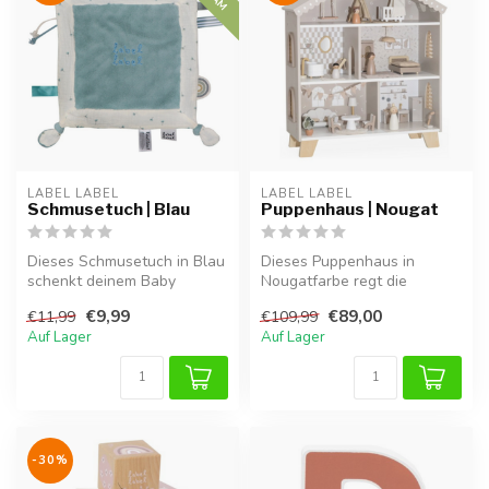
LABEL LABEL
LABEL LABEL
Schmusetuch | Blau
Puppenhaus | Nougat
Dieses Schmusetuch in Blau
Dieses Puppenhaus in
schenkt deinem Baby
Nougatfarbe regt die
Geborgenheit und Trost, zu
Fantasie und das Rollenspiel
€9,99
€89,00
€11,99
€109,99
Hause ...
an. Aus H...
Auf Lager
Auf Lager
-30%