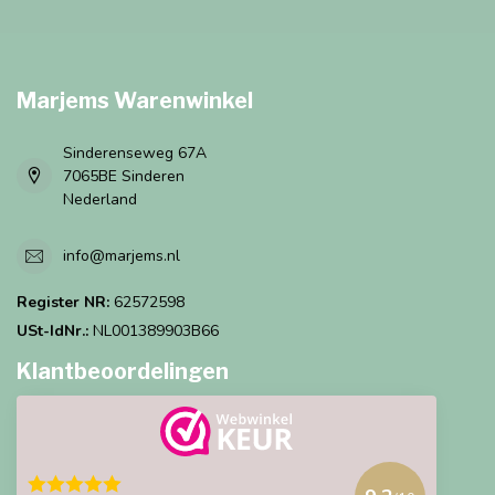
Marjems Warenwinkel
Sinderenseweg 67A
7065BE Sinderen
Nederland
info@marjems.nl
Register NR:
62572598
USt-IdNr.:
NL001389903B66
Klantbeoordelingen