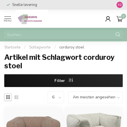
Snelle levering
Vanaf 
9.2
0
MENU
Startseite
/
Schlagworte
/
corduroy stoel
Artikel mit Schlagwort corduroy
stoel
Filter