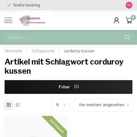
Snelle levering
Vanaf 
9.2
0
MENU
Startseite
/
Schlagworte
/
corduroy kussen
Artikel mit Schlagwort corduroy
kussen
Filter
DUURZAAM