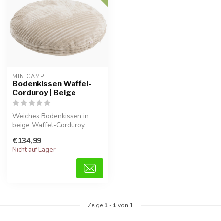
MINICAMP
Bodenkissen Waffel-
Corduroy | Beige
Weiches Bodenkissen in
beige Waffel-Corduroy.
Extra groß und komfortabel,
€134,99
perfek...
Nicht auf Lager
Zeige
1
-
1
von 1