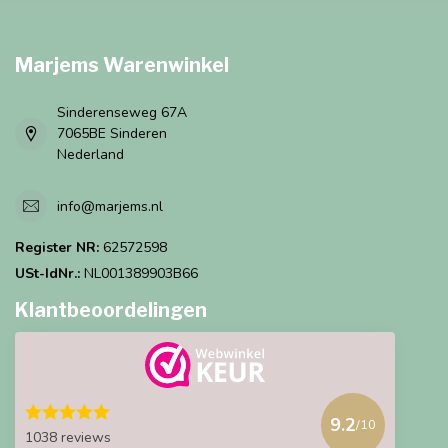
Marjems Warenwinkel
Sinderenseweg 67A
7065BE Sinderen
Nederland
info@marjems.nl
Register NR:
62572598
USt-IdNr.:
NL001389903B66
Klantbeoordelingen
9.2
/10
1038 reviews