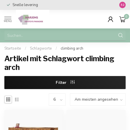
Snelle levering
Vanaf 
9.2
0
MENU
Startseite
/
Schlagworte
/
climbing arch
Artikel mit Schlagwort climbing
arch
Filter