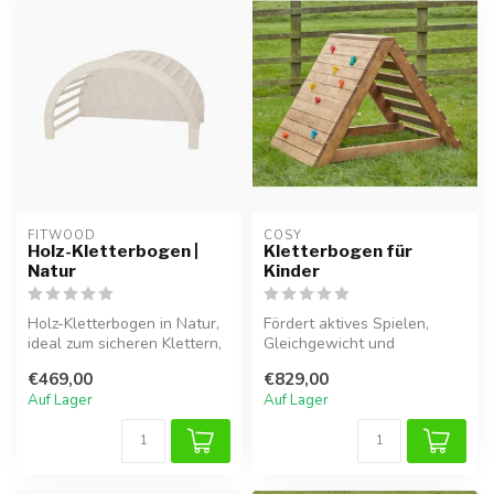
FITWOOD
COSY  
Holz-Kletterbogen |
Kletterbogen für
Natur
Kinder
Holz-Kletterbogen in Natur,
Fördert aktives Spielen,
ideal zum sicheren Klettern,
Gleichgewicht und
Balancieren und Spielen...
Grobmotorik mit diesem
€469,00
€829,00
sicheren Klett...
Auf Lager
Auf Lager