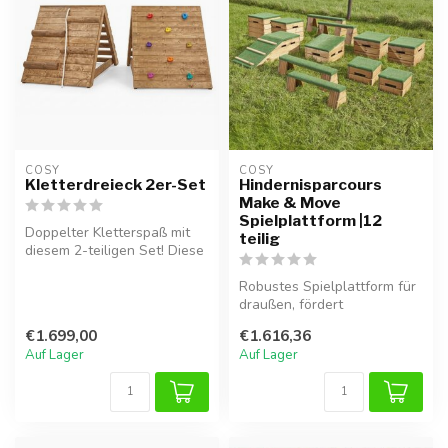
COSY  
COSY  
Kletterdreieck 2er-Set
Hindernisparcours
Make & Move
Spielplattform |12
Doppelter Kletterspaß mit
teilig
diesem 2-teiligen Set! Diese
Kombination enthält zwei ...
Robustes Spielplattform für
draußen, fördert
Gleichgewicht, Koordination
€1.699,00
€1.616,36
und Mot...
Auf Lager
Auf Lager