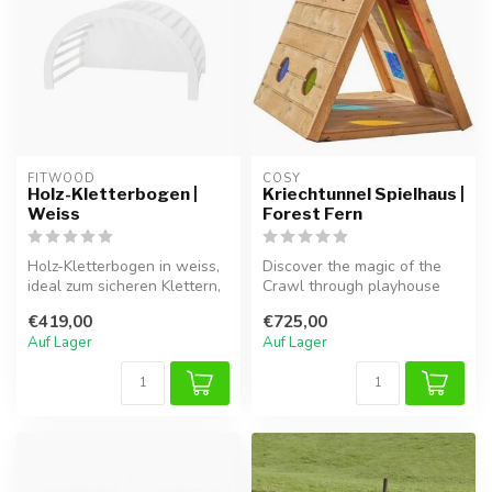
FITWOOD
COSY  
Holz-Kletterbogen |
Kriechtunnel Spielhaus |
Weiss
Forest Fern
Holz-Kletterbogen in weiss,
Discover the magic of the
ideal zum sicheren Klettern,
Crawl through playhouse
Balancieren und Spielen...
Forest Fern! This wooden
€419,00
€725,00
climb...
Auf Lager
Auf Lager