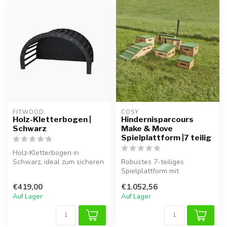
FITWOOD
COSY  
Holz-Kletterbogen |
Hindernisparcours
Schwarz
Make & Move
Spielplattform |7 teilig
Holz-Kletterbogen in
Schwarz, ideal zum sicheren
Robustes 7-teiliges
Klettern, Balancieren und
Spielplattform mit
Spiel...
Grasplattformen für
€419,00
€1.052,56
draußen, sensorisches...
Auf Lager
Auf Lager