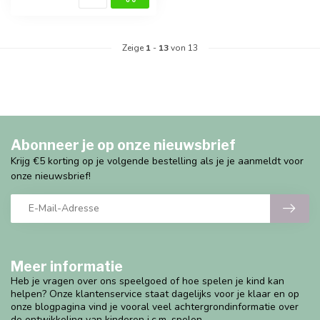
Zeige
1
-
13
von 13
Abonneer je op onze nieuwsbrief
Krijg €5 korting op je volgende bestelling als je je aanmeldt voor
onze nieuwsbrief!
Meer informatie
Heb je vragen over ons speelgoed of hoe spelen je kind kan
helpen? Onze klantenservice staat dagelijks voor je klaar en op
onze blogpagina vind je vooral veel achtergrondinformatie over
de ontwikkeling van kinderen i.c.m. spelen.