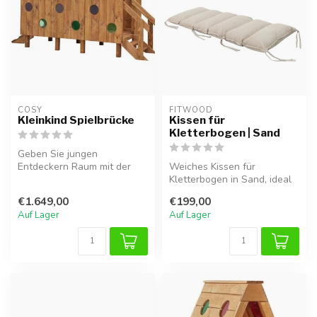
COSY  
FITWOOD
Kleinkind Spielbrücke
Kissen für
Kletterbogen | Sand
Geben Sie jungen
Entdeckern Raum mit der
Weiches Kissen für
Kleinkind Spielbrücke. Dieser
Kletterbogen in Sand, ideal
herausfor...
für sicheres Spielen und
€1.649,00
€199,00
zusätzli...
Auf Lager
Auf Lager