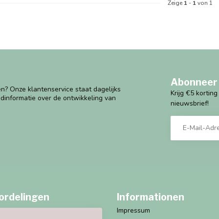
Zeige
1
-
1
von 1
Abonneer 
n? Onze klantenservice staat dagelijks
Krijg €5 kortin
ndinformatie over de ontwikkeling van
nieuwsbrief!
ordelingen
Informationen
Impressum