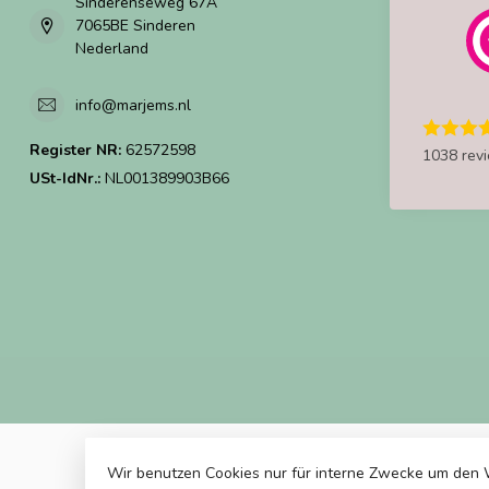
Sinderenseweg 67A
7065BE Sinderen
Nederland
info@marjems.nl
Register NR:
62572598
1038 rev
USt-IdNr.:
NL001389903B66
Wir benutzen Cookies nur für interne Zwecke um den 