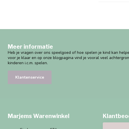
Meer informatie
Heb je vragen over ons speelgoed of hoe spelen je kind kan helpe
voor je klaar en op onze blogpagina vind je vooral veel achtergro
kinderen i.c.m. spelen.
Klantenservice
Marjems Warenwinkel
Klantbeo