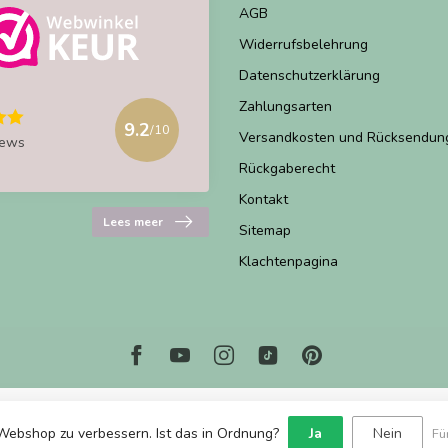
AGB
Widerrufsbelehrung
Datenschutzerklärung
Zahlungsarten
9.2
/10
Versandkosten und Rücksendun
iews
Rückgaberecht
Kontakt
Lees meer
Sitemap
Klachtenpagina
Webshop zu verbessern. Ist das in Ordnung?
Ja
Nein
Fü
© Copyright 2026 Marjems Warenwinkel