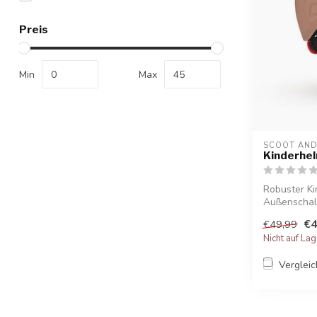
Preis
Min
Max
SCOOT AND
Kinderhel
Robuster K
Außenschale
täglic...
€4
€49,99
Nicht auf La
Verglei