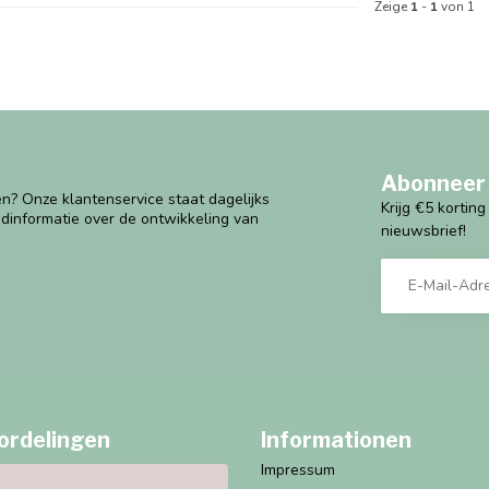
Zeige
1
-
1
von 1
Abonneer 
n? Onze klantenservice staat dagelijks
Krijg €5 kortin
ndinformatie over de ontwikkeling van
nieuwsbrief!
ordelingen
Informationen
Impressum