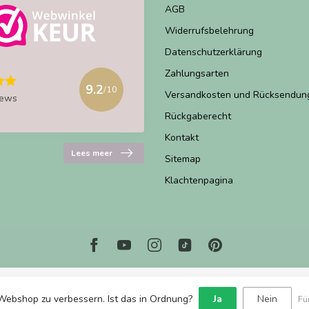
AGB
Widerrufsbelehrung
Datenschutzerklärung
Zahlungsarten
9.2
/10
Versandkosten und Rücksendun
iews
Rückgaberecht
Kontakt
Lees meer
Sitemap
Klachtenpagina
Webshop zu verbessern. Ist das in Ordnung?
Ja
Nein
Fü
© Copyright 2026 Marjems Warenwinkel