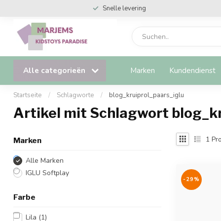
Snelle levering
Alle categorieën
Marken
Kundendienst
Startseite
/
Schlagworte
/
blog_kruiprol_paars_iglu
Artikel mit Schlagwort blog_k
1
Pro
Marken
Alle Marken
IGLU Softplay
-29%
Farbe
Lila
(1)