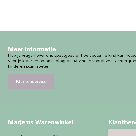
Meer informatie
Heb je vragen over ons speelgoed of hoe spelen je kind kan helpe
voor je klaar en op onze blogpagina vind je vooral veel achtergro
kinderen i.c.m. spelen.
Klantenservice
Marjems Warenwinkel
Klantbeo