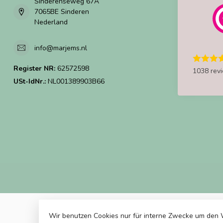
Sinderenseweg 67A
7065BE Sinderen
Nederland
info@marjems.nl
Register NR:
62572598
1038 rev
USt-IdNr.:
NL001389903B66
Wir benutzen Cookies nur für interne Zwecke um den 