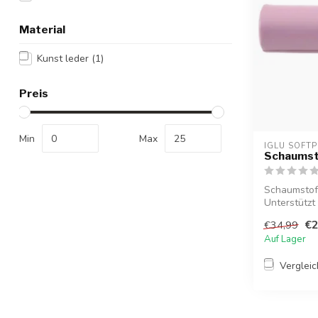
Material
Kunst leder
(1)
Preis
Min
Max
IGLU SOFTP
Schaumsto
Schaumstoffr
Unterstütz
und s...
€2
€34,99
Auf Lager
Verglei