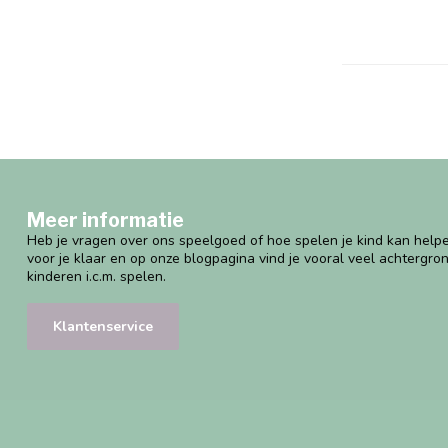
Meer informatie
Heb je vragen over ons speelgoed of hoe spelen je kind kan helpe
voor je klaar en op onze blogpagina vind je vooral veel achtergro
kinderen i.c.m. spelen.
Klantenservice