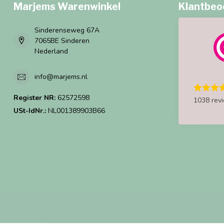
Marjems Warenwinkel
Klantbeo
Sinderenseweg 67A
7065BE Sinderen
Nederland
info@marjems.nl
Register NR:
62572598
1038 rev
USt-IdNr.:
NL001389903B66