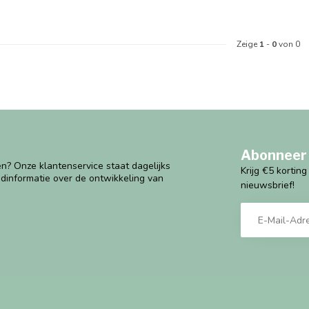
Zeige
1
-
0
von 0
Abonneer 
n? Onze klantenservice staat dagelijks
Krijg €5 kortin
ndinformatie over de ontwikkeling van
nieuwsbrief!