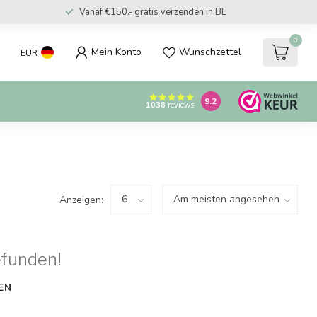
Vanaf €150.- gratis verzenden in BE
0
Mein Konto
Wunschzettel
EUR
9.2
1038
reviews
Anzeigen:
efunden!
EN