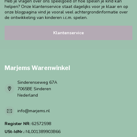
Heb je vragen over ons speelgoed of hoe spelen je kind kan
helpen? Onze klantenservice staat dagelijks voor je klaar en op
onze blogpagina vind je vooral veel achtergrondinformatie over
de ontwikkeling van kinderen i.c.m. spelen.
Klantenservice
Marjems Warenwinkel
Sinderenseweg 67A
7065BE Sinderen
Nederland
info@marjems.nl
Register NR:
62572598
USt-IdNr.:
NL001389903B66