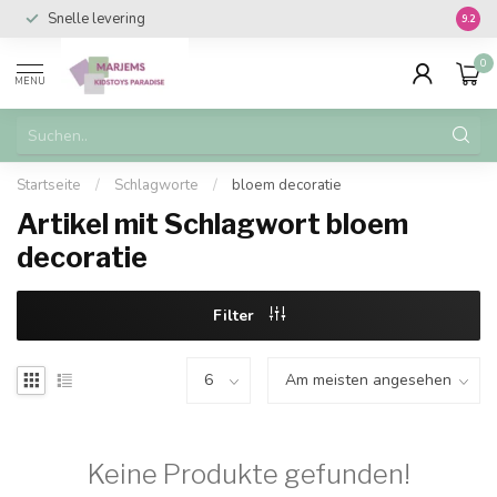
Snelle levering
Vanaf 
9.2
0
MENU
Startseite
/
Schlagworte
/
bloem decoratie
Artikel mit Schlagwort bloem
decoratie
Filter
Keine Produkte gefunden!