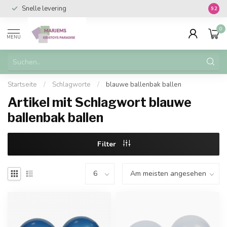
Snelle levering
Vanaf 
9.2
0
MENU
Startseite
/
Schlagworte
/
blauwe ballenbak ballen
Artikel mit Schlagwort blauwe
ballenbak ballen
Filter