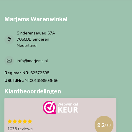
Marjems Warenwinkel
Sinderenseweg 67A
7065BE Sinderen
Nederland
info@marjems.nl
Register NR:
62572598
USt-IdNr.:
NL001389903B66
Klantbeoordelingen
9.2
/10
1038 reviews