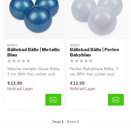
MIMII
MIMII
Bällebad Bälle | Metallic
Bällebad Bälle | Perlen
Blau
Babyblau
Weiche metallic blaue Bälle,
Perlen Babyblaue Bälle, 7
7 cm. BPA-frei, sicher und
cm. BPA-frei, sicher und
ideal für stundenlangen ...
ideal für motorisches und
€13,99
€13,99
sen...
Nicht auf Lager
Nicht auf Lager
Zeige
1
-
2
von 2