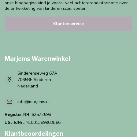
onze blogpagina vind je vooral veel achtergrondinformatie over
de ontwikkeling van kinderen i.c.m. spelen.
Klantenservice
Marjems Warenwinkel
Sinderenseweg 67A
7065BE Sinderen
Nederland
info@marjems.nl
Register NR:
62572598
USt-IdNr.:
NL001389903B66
Klantbeoordelingen