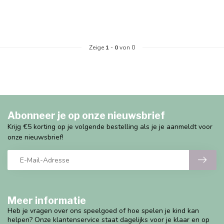
Zeige
1
-
0
von 0
Abonneer je op onze nieuwsbrief
Krijg €5 korting op je volgende bestelling als je je aanmeldt voor
onze nieuwsbrief!
Meer informatie
Heb je vragen over ons speelgoed of hoe spelen je kind kan
helpen? Onze klantenservice staat dagelijks voor je klaar en op