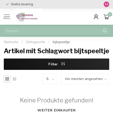
Snelle levering
Vanaf 
9.2
0
MENU
Startseite
/
Schlagworte
/
bijtspeeltje
Artikel mit Schlagwort bijtspeeltje
Filter
Keine Produkte gefunden!
WEITER EINKAUFEN