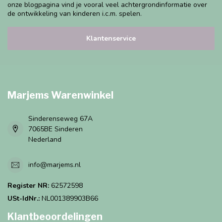
onze blogpagina vind je vooral veel achtergrondinformatie over
de ontwikkeling van kinderen i.c.m. spelen.
Klantenservice
Marjems Warenwinkel
Sinderenseweg 67A
7065BE Sinderen
Nederland
info@marjems.nl
Register NR:
62572598
USt-IdNr.:
NL001389903B66
Klantbeoordelingen