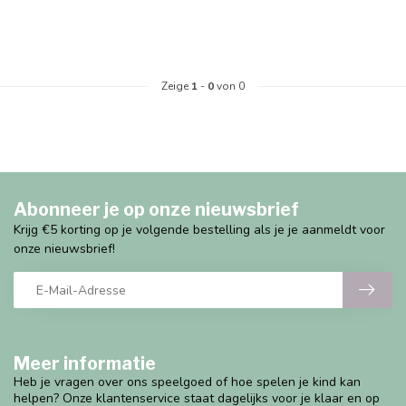
Zeige
1
-
0
von 0
Abonneer je op onze nieuwsbrief
Krijg €5 korting op je volgende bestelling als je je aanmeldt voor
onze nieuwsbrief!
Meer informatie
Heb je vragen over ons speelgoed of hoe spelen je kind kan
helpen? Onze klantenservice staat dagelijks voor je klaar en op