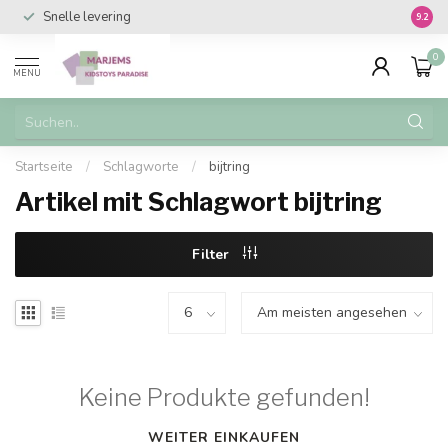
Snelle levering
Vanaf 
9.2
0
MENU
Startseite
/
Schlagworte
/
bijtring
Artikel mit Schlagwort bijtring
Filter
Keine Produkte gefunden!
WEITER EINKAUFEN