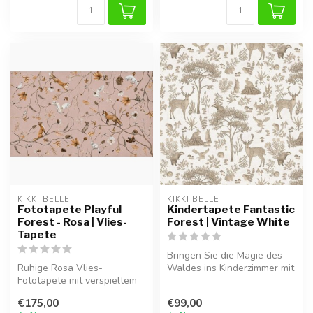
KIKKI BELLE
KIKKI BELLE
Fototapete Playful
Kindertapete Fantastic
Forest - Rosa | Vlies-
Forest | Vintage White
Tapete
Bringen Sie die Magie des
Ruhige Rosa Vlies-
Waldes ins Kinderzimmer mit
Fototapete mit verspieltem
der Kikki Belle Vliestapet...
Waldmotiv en Füchsen. Ideal
€175,00
€99,00
für ein...