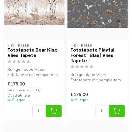
KIKKI BELLE
KIKKI BELLE
Fototapete Bear King |
Fototapete Playful
Vlies-Tapete
Forest - Blau | Vlies-
Tapete
Ruhige Taupe Vlies-
Fototapete mit verspieltem
Ruhige blaue Vlies-
Waldmotiv. Ideal für ein
Fototapete mit verspieltem
€175,00
frisches,...
Waldmotiv en Füchsen. Ideal
für ei...
Grundpreis: €35,00 /
€175,00
Quadratmeter
Auf Lager
Auf Lager