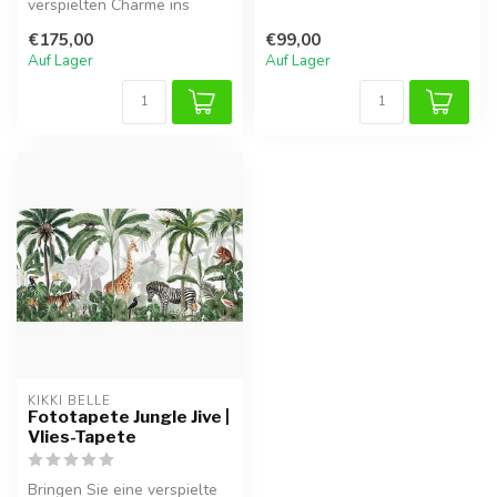
verspielten Charme ins
der Kikki Belle Vliestapet...
Kinderzimmer mit der Playful
€175,00
€99,00
Forest ...
Auf Lager
Auf Lager
KIKKI BELLE
Fototapete Jungle Jive |
Vlies-Tapete
Bringen Sie eine verspielte