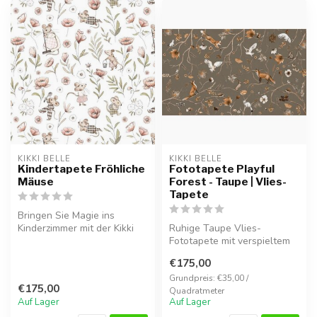
KIKKI BELLE
KIKKI BELLE
Kindertapete Fröhliche
Fototapete Playful
Mäuse
Forest - Taupe | Vlies-
Tapete
Bringen Sie Magie ins
Kinderzimmer mit der Kikki
Ruhige Taupe Vlies-
Belle Vliestapete Fröhliche
Fototapete mit verspieltem
Mäu...
Waldmotiv en Füchsen. Ideal
€175,00
für ei...
Grundpreis: €35,00 /
€175,00
Quadratmeter
Auf Lager
Auf Lager