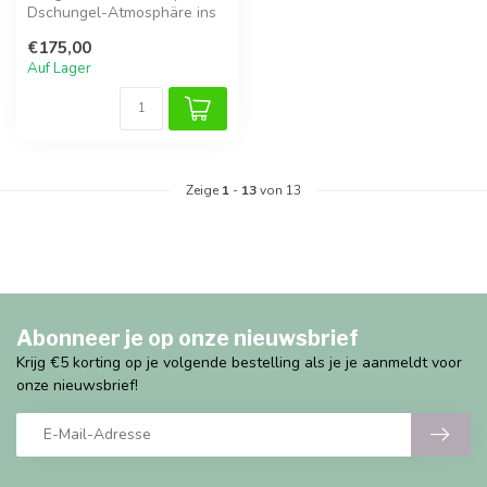
Dschungel-Atmosphäre ins
Kinderzimmer mit der
€175,00
Jungle...
Auf Lager
Zeige
1
-
13
von 13
Abonneer je op onze nieuwsbrief
Krijg €5 korting op je volgende bestelling als je je aanmeldt voor
onze nieuwsbrief!