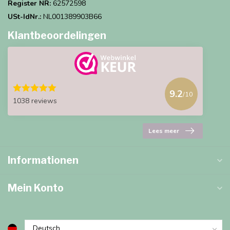
Register NR:
62572598
USt-IdNr.:
NL001389903B66
Klantbeoordelingen
9.2
/10
1038 reviews
Lees meer
Informationen
Mein Konto