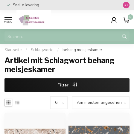
Snelle levering
Vanaf 
9.2
0
MENU
Startseite
/
Schlagworte
/
behang meisjeskamer
Artikel mit Schlagwort behang
meisjeskamer
Filter