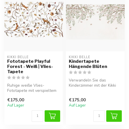
KIKKI BELLE
KIKKI BELLE
Fototapete Playful
Kindertapete
Forest - Weiß | Vlies-
Hängende Blüten
Tapete
Verwandeln Sie das
Ruhige weiße Vlies-
Kinderzimmer mit der Kikki
Fototapete mit verspieltem
Belle Vliestapete Hängende
Waldmotiv und Füchsen.
Blüten....
€175,00
€175,00
Ideal für e...
Auf Lager
Auf Lager