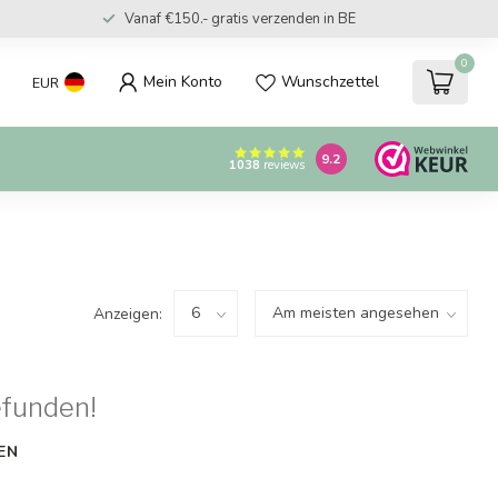
Vanaf €150.- gratis verzenden in BE
0
Mein Konto
Wunschzettel
EUR
9.2
1038
reviews
Anzeigen:
efunden!
EN