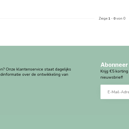
Zeige
1
-
0
von 0
Abonneer 
n? Onze klantenservice staat dagelijks
Krijg €5 kortin
ndinformatie over de ontwikkeling van
nieuwsbrief!