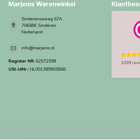
Marjems Warenwinkel
Klantbeo
Sinderenseweg 67A
7065BE Sinderen
Nederland
info@marjems.nl
Register NR:
62572598
1038 rev
USt-IdNr.:
NL001389903B66