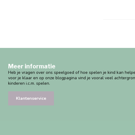
Meer informatie
Heb je vragen over ons speelgoed of hoe spelen je kind kan helpe
voor je klaar en op onze blogpagina vind je vooral veel achtergro
kinderen i.c.m. spelen.
Klantenservice