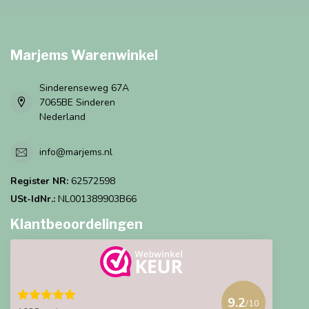
Marjems Warenwinkel
Sinderenseweg 67A
7065BE Sinderen
Nederland
info@marjems.nl
Register NR:
62572598
USt-IdNr.:
NL001389903B66
Klantbeoordelingen
9.2
/10