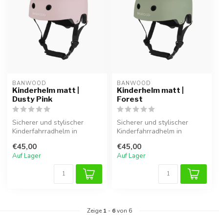
BANWOOD
BANWOOD
Kinderhelm matt |
Kinderhelm matt |
Dusty Pink
Forest
Sicherer und stylischer
Sicherer und stylischer
Kinderfahrradhelm in
Kinderfahrradhelm in
mattem Rosa. Leicht,
mattem Grün. Leicht,
€45,00
€45,00
verstellbar un...
verstellbar un...
Auf Lager
Auf Lager
Zeige
1
-
6
von 6