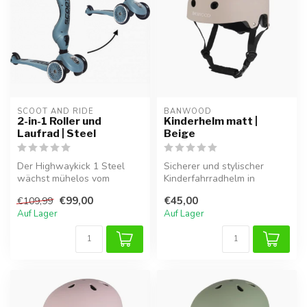
SCOOT AND RIDE
BANWOOD
2-in-1 Roller und
Kinderhelm matt |
Laufrad | Steel
Beige
Der Highwaykick 1 Steel
Sicherer und stylischer
wächst mühelos vom
Kinderfahrradhelm in
Laufrad zum stabilen Roller
mattem beige . Leicht,
€99,00
€45,00
€109,99
mit. Dank...
verstellbar ...
Auf Lager
Auf Lager