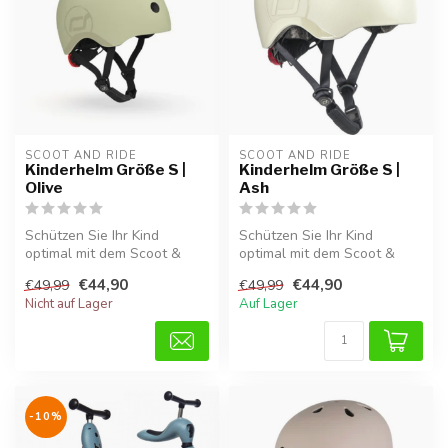
SCOOT AND RIDE
SCOOT AND RIDE
Kinderhelm Größe S |
Kinderhelm Größe S |
Olive
Ash
Schützen Sie Ihr Kind
Schützen Sie Ihr Kind
optimal mit dem Scoot &
optimal mit dem Scoot &
Ride Kinderhelm in Olive.
Ride Kinderhelm in Ash.
€44,90
€44,90
€49,99
€49,99
Dieser H...
Dieser Hel...
Nicht auf Lager
Auf Lager
-10%