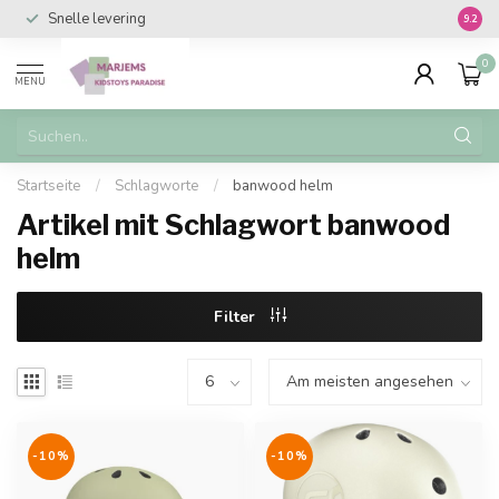
Snelle levering
Vanaf 
9.2
0
MENU
Startseite
/
Schlagworte
/
banwood helm
Artikel mit Schlagwort banwood
helm
Filter
-10%
-10%