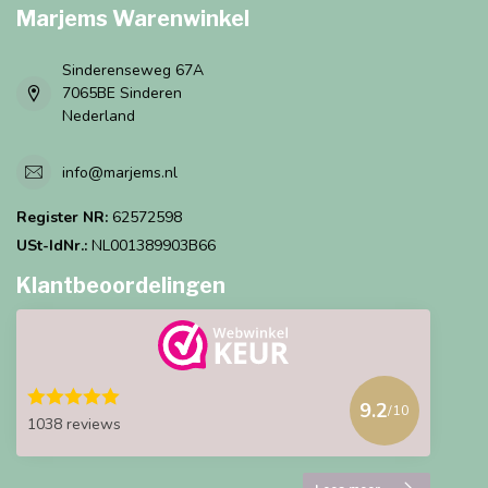
Marjems Warenwinkel
Sinderenseweg 67A
7065BE Sinderen
Nederland
info@marjems.nl
Register NR:
62572598
USt-IdNr.:
NL001389903B66
Klantbeoordelingen
9.2
/10
1038 reviews