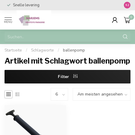
Snelle levering
Vanaf 
9.2
0
MENU
Startseite
/
Schlagworte
/
ballenpomp
Artikel mit Schlagwort ballenpomp
Filter