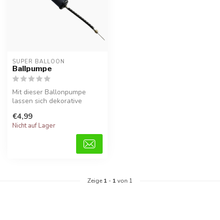
SUPER BALLOON
Ballpumpe
Mit dieser Ballonpumpe
lassen sich dekorative
Heißluftballons schnell und
€4,99
einfac...
Nicht auf Lager
Zeige
1
-
1
von 1