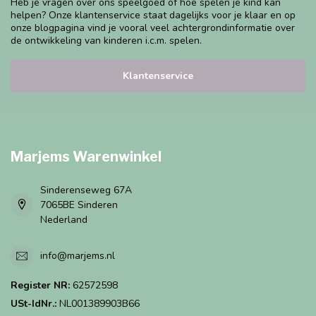
Heb je vragen over ons speelgoed of hoe spelen je kind kan
helpen? Onze klantenservice staat dagelijks voor je klaar en op
onze blogpagina vind je vooral veel achtergrondinformatie over
de ontwikkeling van kinderen i.c.m. spelen.
Klantenservice
Marjems Warenwinkel
Sinderenseweg 67A
7065BE Sinderen
Nederland
info@marjems.nl
Register NR:
62572598
USt-IdNr.:
NL001389903B66