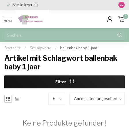
Snelle levering
Vanaf 
9.2
0
MENU
Startseite
/
Schlagworte
/
ballenbak baby 1 jaar
Artikel mit Schlagwort ballenbak
baby 1 jaar
Filter
Keine Produkte gefunden!