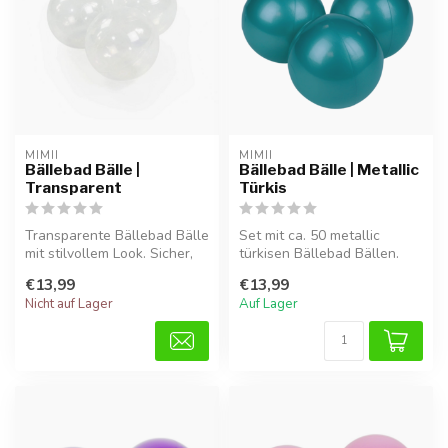
MIMII
MIMII
Bällebad Bälle |
Bällebad Bälle | Metallic
Transparent
Türkis
Transparente Bällebad Bälle
Set mit ca. 50 metallic
mit stilvollem Look. Sicher,
türkisen Bällebad Bällen.
BPA-frei und ideal für ...
Sicher, BPA-frei und ideal
€13,99
€13,99
für...
Nicht auf Lager
Auf Lager