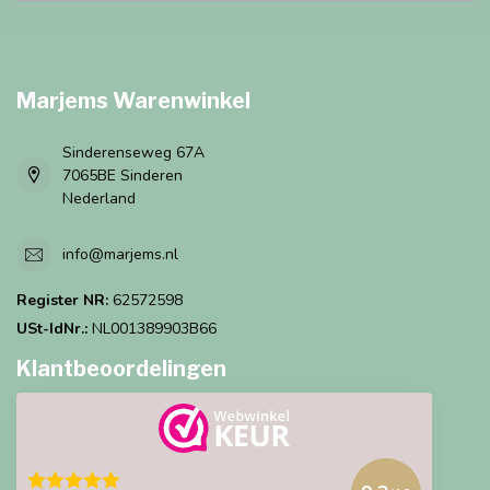
Marjems Warenwinkel
Sinderenseweg 67A
7065BE Sinderen
Nederland
info@marjems.nl
Register NR:
62572598
USt-IdNr.:
NL001389903B66
Klantbeoordelingen