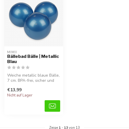
MIMII
Bällebad Bälle | Metallic
Blau
Weiche metallic blaue Bälle,
7 cm. BPA-frei, sicher und
ideal für stundenlangen ...
€13,99
Nicht auf Lager
Zeige
1
-
13
von 13