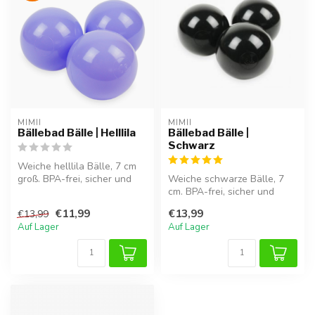
MIMII
MIMII
Bällebad Bälle | Helllila
Bällebad Bälle |
Schwarz
Weiche helllila Bälle, 7 cm
groß. BPA-frei, sicher und
Weiche schwarze Bälle, 7
perfekt für stundenlangen...
cm. BPA-frei, sicher und
ideal für stundenlangen
€11,99
€13,99
€13,99
Spiels...
Auf Lager
Auf Lager