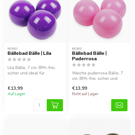
MIMII
MIMII
Bällebad Bälle | Lila
Bällebad Bälle |
Puderrosa
Lila Bälle, 7 cm. BPA-frei,
sicher und ideal für
Weiche puderrosa Bälle, 7
motorisches und
cm. BPA-frei, sicher und
sensorisches Sp...
ideal für stundenlangen
€13,99
€13,99
Spiel...
Auf Lager
Nicht auf Lager