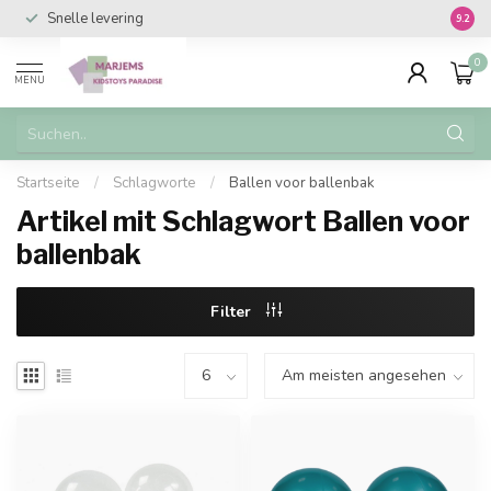
Snelle levering
Vanaf 
9.2
0
MENU
Startseite
/
Schlagworte
/
Ballen voor ballenbak
Artikel mit Schlagwort Ballen voor
ballenbak
Filter