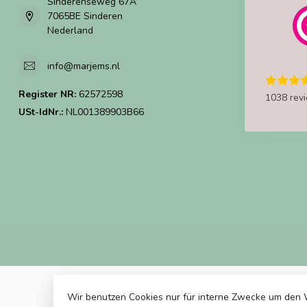
Sinderenseweg 67A
7065BE Sinderen
Nederland
info@marjems.nl
Register NR:
62572598
1038 rev
USt-IdNr.:
NL001389903B66
Wir benutzen Cookies nur für interne Zwecke um den 