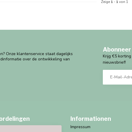
Zeige
1
-
1
von 1
Abonneer 
n? Onze klantenservice staat dagelijks
Krijg €5 kortin
ndinformatie over de ontwikkeling van
nieuwsbrief!
ordelingen
Informationen
Impressum