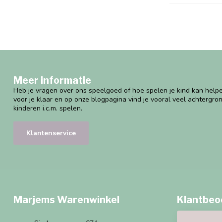
Meer informatie
Heb je vragen over ons speelgoed of hoe spelen je kind kan helpe
voor je klaar en op onze blogpagina vind je vooral veel achtergro
kinderen i.c.m. spelen.
Klantenservice
Marjems Warenwinkel
Klantbeo