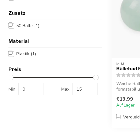
Zusatz
50 Bälle
(1)
Material
Plastik
(1)
MIMII
Bällebad B
Preis
Weiche Bäll
Min
Max
formstabil u
€13,99
Auf Lager
Verglei