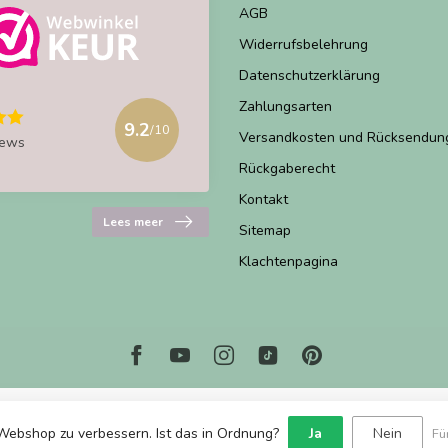
AGB
Widerrufsbelehrung
Datenschutzerklärung
Zahlungsarten
9.2
/10
Versandkosten und Rücksendun
iews
Rückgaberecht
Kontakt
Lees meer
Sitemap
Klachtenpagina
Webshop zu verbessern. Ist das in Ordnung?
Ja
Nein
Fü
© Copyright 2026 Marjems Warenwinkel