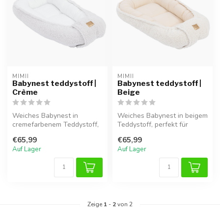
MIMII
MIMII
Babynest teddystoff |
Babynest teddystoff |
Crème
Beige
Weiches Babynest in
Weiches Babynest in beigem
cremefarbenem Teddystoff,
Teddystoff, perfekt für
perfekt für sicheres
sicheres Schlafen und
€65,99
€65,99
Schlafen und ...
Kuschel...
Auf Lager
Auf Lager
Zeige
1
-
2
von 2