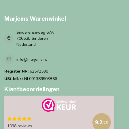
Marjems Warenwinkel
Sinderenseweg 67A
7065BE Sinderen
Nederland
info@marjems.nl
Register NR:
62572598
USt-IdNr.:
NL001389903B66
Klantbeoordelingen
9.2
/10
1038 reviews