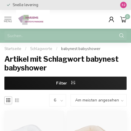
Snelle levering
Vanaf 
9.2
0
MENU
Startseite
/
Schlagworte
/
babynest babyshower
Artikel mit Schlagwort babynest
babyshower
Filter