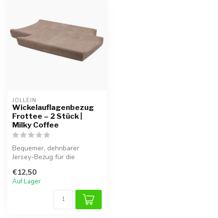
JOLLEIN
Wickelauflagenbezug
Frottee – 2 Stück |
Milky Coffee
Bequemer, dehnbarer
Jersey-Bezug für die
Wickelauflage – weich und
€12,50
atmungsaktiv.
Auf Lager