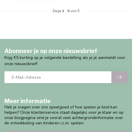
Zeige
1
-
5
von 5
Abonneer je op onze nieuwsbrief
Krijg €5 korting op je volgende bestelling als je je aanmeldt voor
onze nieuwsbrief!
Meer informatie
Heb je vragen over ons speelgoed of hoe spelen je kind kan
helpen? Onze klantenservice staat dagelijks voor je klaar en op
onze blogpagina vind je vooral veel achtergrondinformatie over
de ontwikkeling van kinderen i.c.m. spelen.