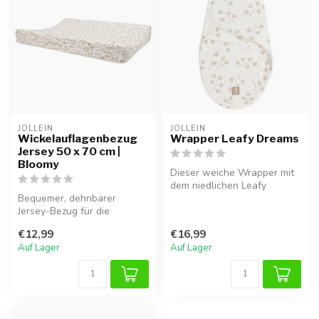
JOLLEIN
JOLLEIN
Wickelauflagenbezug
Wrapper Leafy Dreams
Jersey 50 x 70 cm |
Bloomy
Dieser weiche Wrapper mit
dem niedlichen Leafy
Bequemer, dehnbarer
Dreams Muster sorgt dafür,
Jersey-Bezug für die
dass d...
Wickelauflage – weich und
€12,99
€16,99
atmungsaktiv.
Auf Lager
Auf Lager