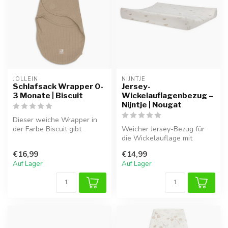
JOLLEIN
NIJNTJE
Schlafsack Wrapper 0-
Jersey-
3 Monate | Biscuit
Wickelauflagenbezug –
Nijntje | Nougat
Dieser weiche Wrapper in
der Farbe Biscuit gibt
Weicher Jersey-Bezug für
deinem Baby ein sicheres
die Wickelauflage mit
und geb...
niedlichem Nijntje-Motiv.
€16,99
€14,99
Auf Lager
Auf Lager