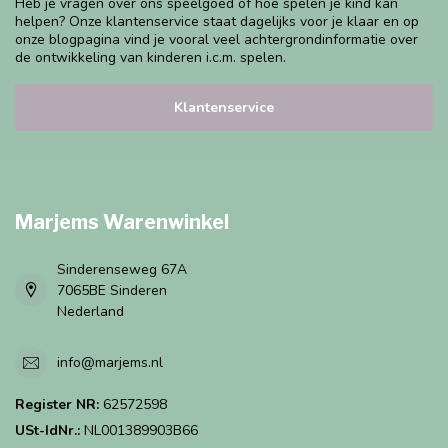
Heb je vragen over ons speelgoed of hoe spelen je kind kan
helpen? Onze klantenservice staat dagelijks voor je klaar en op
onze blogpagina vind je vooral veel achtergrondinformatie over
de ontwikkeling van kinderen i.c.m. spelen.
Klantenservice
Marjems Warenwinkel
Sinderenseweg 67A
7065BE Sinderen
Nederland
info@marjems.nl
Register NR:
62572598
USt-IdNr.:
NL001389903B66