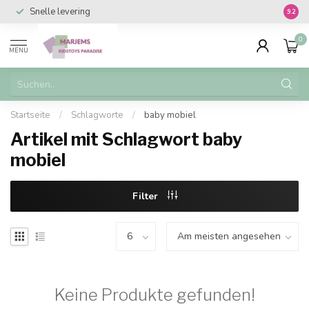
Snelle levering
Vanaf 
9.2
0
MENU
Startseite
/
Schlagworte
/
baby mobiel
Artikel mit Schlagwort baby
mobiel
Filter
Keine Produkte gefunden!