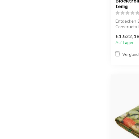
Blocktrol
teilig
Entdecken S
Constructa 
Kreativit...
€1.522,1
Auf Lager
Verglei