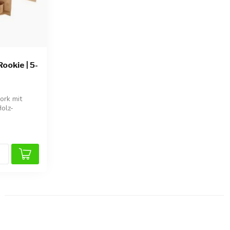
ookie | 5-
ork mit
Holz-