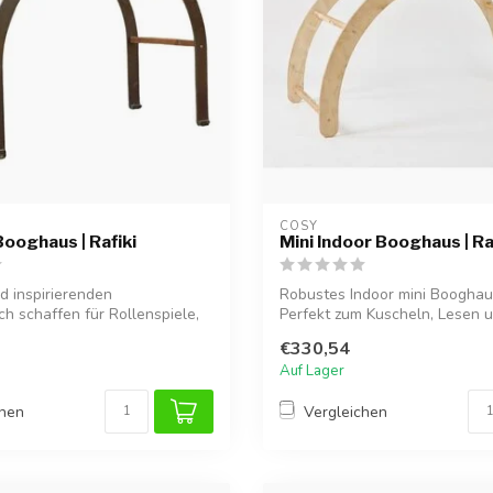
COSY  
ooghaus | Rafiki
Mini Indoor Booghaus | Ra
d inspirierenden
Robustes Indoor mini Booghaus
h schaffen für Rollenspiele,
Perfekt zum Kuscheln, Lesen un
...
€330,54
Auf Lager
chen
Vergleichen