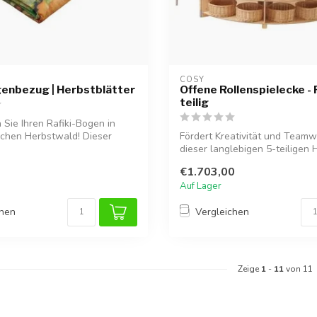
COSY  
genbezug | Herbstblätter
Offene Rollenspielecke - R
teilig
Sie Ihren Rafiki-Bogen in
chen Herbstwald! Dieser
Fördert Kreativität und Teamw
dieser langlebigen 5-teiligen 
Rollensp...
€1.703,00
Auf Lager
chen
Vergleichen
Zeige
1
-
11
von 11