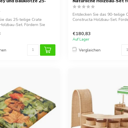
ley und Bauklötze 25-
Natürliche Holzbau-Set f
Entdecken Sie das 90-teilige 
ie das 25-teilige Crate
Constructa Holzbau-Set. Förde
Holzbau-Set. Fördern Sie
Kreativit...
8
€180,83
Auf Lager
chen
Vergleichen