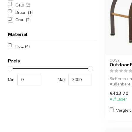
Gelb
(2)
Braun
(1)
Grau
(2)
Material
Holz
(4)
Preis
COSY  
Outdoor B
Sicheren un
Min
Max
Außenbereic
Lesen und fa
€413,70
Auf Lager
Verglei