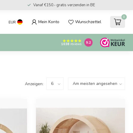
Vanaf €150.- gratis verzenden in BE
0
Mein Konto
Wunschzettel
EUR
9.2
1038
reviews
Anzeigen: