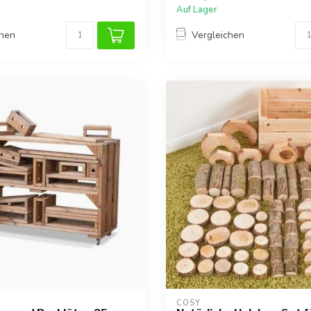
Auf Lager
chen
Vergleichen
COSY  