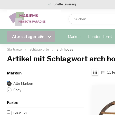
Snelle levering
Alle categorieën
Marken
Kundendienst
Startseite
/
Schlagworte
/
arch house
Artikel mit Schlagwort arch h
11
P
Marken
Alle Marken
Cosy
Farbe
Grun
(2)