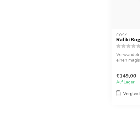
COSY  
Rafiki Bo
Verwandeln 
einen magis
lebendig...
€149,00
Auf Lager
Verglei