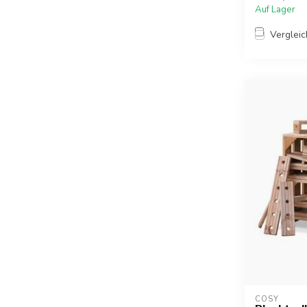
Auf Lager
Verglei
COSY  