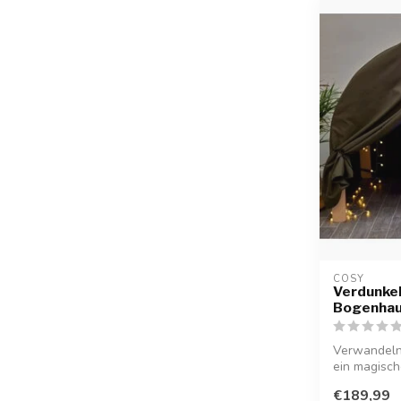
COSY  
Verdunkel
Bogenha
Verwandeln
ein magisch
Ver...
€189,99