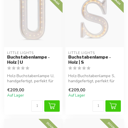
LITTLE LIGHTS
LITTLE LIGHTS
Buchstabenlampe -
Buchstabenlampe -
Holz | U
Holz | S
Holz-Buchstabenlampe U,
Holz-Buchstabenlampe S,
handgefertigt, perfekt für
handgefertigt, perfekt für
eine warme Atmosphäre im
eine warme Atmosphäre im
€209,00
€209,00
Kind...
Kind...
Auf Lager
Auf Lager