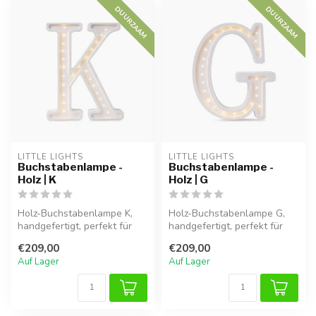
DUURZAAM
DUURZAAM
LITTLE LIGHTS
LITTLE LIGHTS
Buchstabenlampe -
Buchstabenlampe -
Holz | K
Holz | G
Holz-Buchstabenlampe K,
Holz-Buchstabenlampe G,
handgefertigt, perfekt für
handgefertigt, perfekt für
eine warme Atmosphäre im
eine warme Atmosphäre im
€209,00
€209,00
Kind...
Kind...
Auf Lager
Auf Lager