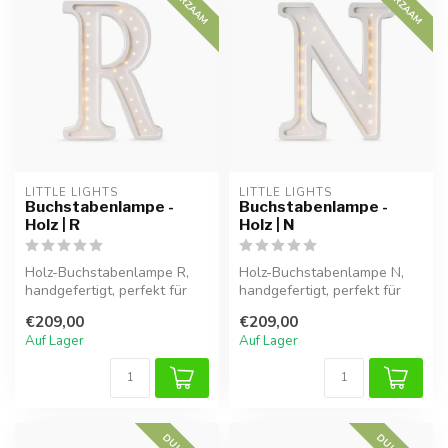
DUURZAAM
DUURZAAM
LITTLE LIGHTS
LITTLE LIGHTS
Buchstabenlampe -
Buchstabenlampe -
Holz | R
Holz | N
Holz-Buchstabenlampe R,
Holz-Buchstabenlampe N,
handgefertigt, perfekt für
handgefertigt, perfekt für
eine warme Atmosphäre im
eine warme Atmosphäre im
€209,00
€209,00
Kind...
Kind...
Auf Lager
Auf Lager