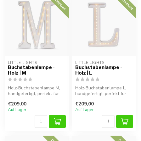
DUURZAAM
DUURZAAM
LITTLE LIGHTS
LITTLE LIGHTS
Buchstabenlampe -
Buchstabenlampe -
Holz | M
Holz | L
Holz-Buchstabenlampe M,
Holz-Buchstabenlampe L,
handgefertigt, perfekt für
handgefertigt, perfekt für
eine warme Atmosphäre im
eine warme Atmosphäre im
€209,00
€209,00
Kind...
Kind...
Auf Lager
Auf Lager