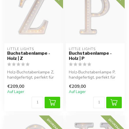
LITTLE LIGHTS
LITTLE LIGHTS
Buchstabenlampe -
Buchstabenlampe -
Holz | Z
Holz | P
Holz-Buchstabenlampe Z,
Holz-Buchstabenlampe P,
handgefertigt, perfekt für
handgefertigt, perfekt für
eine warme Atmosphäre im
eine warme Atmosphäre im
€209,00
€209,00
Kind...
Kind...
Auf Lager
Auf Lager
DUURZAAM
DUURZAAM