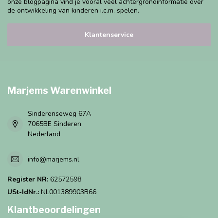
onze blogpagina vind je vooral veel achtergrondinformatie over
de ontwikkeling van kinderen i.c.m. spelen.
Klantenservice
Marjems Warenwinkel
Sinderenseweg 67A
7065BE Sinderen
Nederland
info@marjems.nl
Register NR:
62572598
USt-IdNr.:
NL001389903B66
Klantbeoordelingen