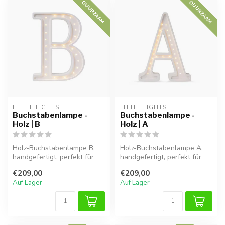
DUURZAAM
DUURZAAM
LITTLE LIGHTS
LITTLE LIGHTS
Buchstabenlampe -
Buchstabenlampe -
Holz | B
Holz | A
Holz-Buchstabenlampe B,
Holz-Buchstabenlampe A,
handgefertigt, perfekt für
handgefertigt, perfekt für
eine warme Atmosphäre im
eine warme Atmosphäre im
€209,00
€209,00
Kind...
Kind...
Auf Lager
Auf Lager