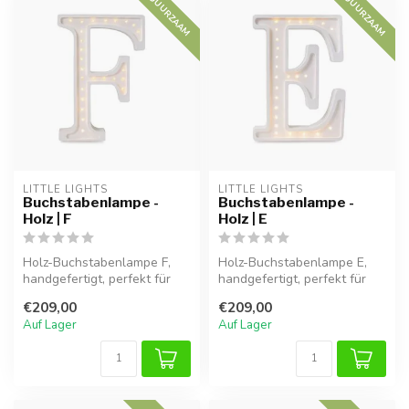
DUURZAAM
DUURZAAM
LITTLE LIGHTS
LITTLE LIGHTS
Buchstabenlampe -
Buchstabenlampe -
Holz | F
Holz | E
Holz-Buchstabenlampe F,
Holz-Buchstabenlampe E,
handgefertigt, perfekt für
handgefertigt, perfekt für
eine warme Atmosphäre im
eine warme Atmosphäre im
€209,00
€209,00
Kind...
Kind...
Auf Lager
Auf Lager