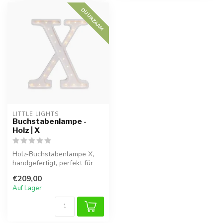
DUURZAAM
LITTLE LIGHTS
Buchstabenlampe -
Holz | X
Holz-Buchstabenlampe X,
handgefertigt, perfekt für
eine warme Atmosphäre im
€209,00
Kind...
Auf Lager