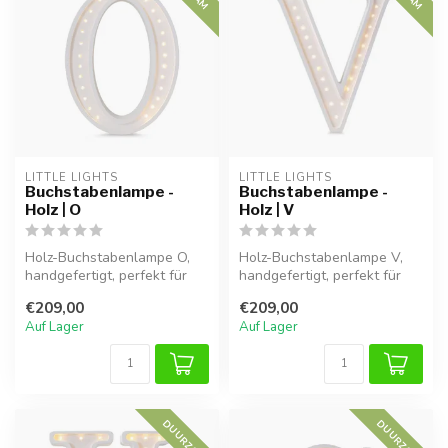
LITTLE LIGHTS
LITTLE LIGHTS
Buchstabenlampe -
Buchstabenlampe -
Holz | O
Holz | V
Holz-Buchstabenlampe O,
Holz-Buchstabenlampe V,
handgefertigt, perfekt für
handgefertigt, perfekt für
eine warme Atmosphäre im
eine warme Atmosphäre im
€209,00
€209,00
Kind...
Kind...
Auf Lager
Auf Lager
DUURZAAM
DUURZAAM