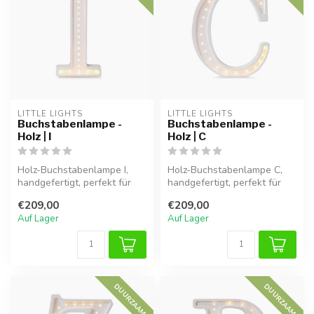
LITTLE LIGHTS
LITTLE LIGHTS
Buchstabenlampe -
Buchstabenlampe -
Holz | I
Holz | C
Holz-Buchstabenlampe I,
Holz-Buchstabenlampe C,
handgefertigt, perfekt für
handgefertigt, perfekt für
eine warme Atmosphäre im
eine warme Atmosphäre im
€209,00
€209,00
Kind...
Kind...
Auf Lager
Auf Lager
DUURZAAM
DUURZAAM