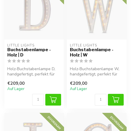
LITTLE LIGHTS
LITTLE LIGHTS
Buchstabenlampe -
Buchstabenlampe -
Holz | D
Holz | W
Holz-Buchstabenlampe D,
Holz-Buchstabenlampe W,
handgefertigt, perfekt für
handgefertigt, perfekt für
eine warme Atmosphäre im
eine warme Atmosphäre im
€209,00
€209,00
Kind...
Kind...
Auf Lager
Auf Lager
DUURZAAM
DUURZAAM