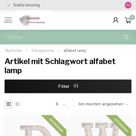
Snelle levering
Vanaf 
9.2
0
MENU
Startseite
/
Schlagworte
/
alfabet lamp
Artikel mit Schlagwort alfabet
lamp
Filter
DUURZAAM
DUURZAAM