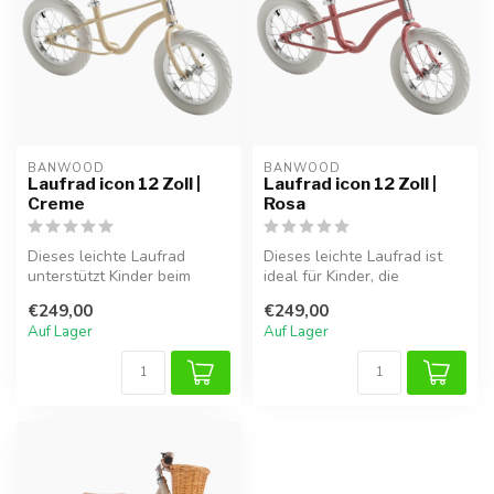
BANWOOD
BANWOOD
Laufrad icon 12 Zoll |
Laufrad icon 12 Zoll |
Creme
Rosa
Dieses leichte Laufrad
Dieses leichte Laufrad ist
unterstützt Kinder beim
ideal für Kinder, die
spielerischen
spielerisch das
€249,00
€249,00
Gleichgewichtstrain...
Gleichgewicht l...
Auf Lager
Auf Lager