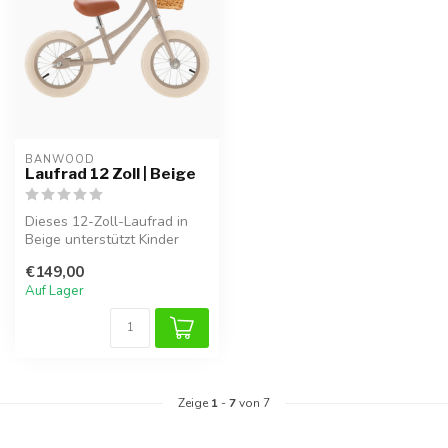
BANWOOD
Laufrad 12 Zoll | Beige
Dieses 12-Zoll-Laufrad in
Beige unterstützt Kinder
spielerisch beim
€149,00
Gleichgewich...
Auf Lager
Zeige
1
-
7
von 7