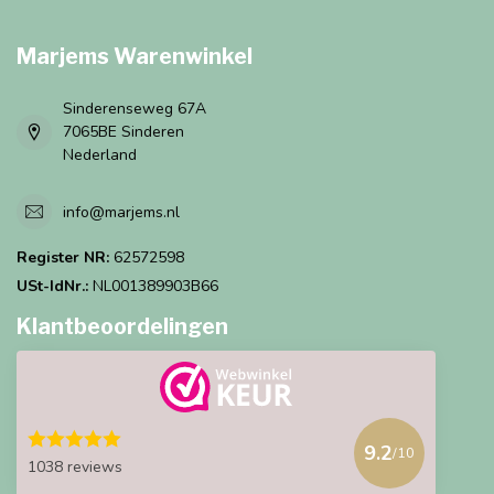
Marjems Warenwinkel
Sinderenseweg 67A
7065BE Sinderen
Nederland
info@marjems.nl
Register NR:
62572598
USt-IdNr.:
NL001389903B66
Klantbeoordelingen
9.2
/10
1038 reviews