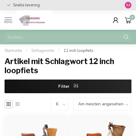
Snelle levering
Vanaf 
9.2
0
MENU
Startseite
/
Schlagworte
/
12 inch loopfiets
Artikel mit Schlagwort 12 inch
loopfiets
Filter